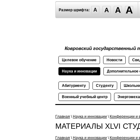
A
A
A
A
Размер шрифта:
Ковровский государственный т
Целевое
обучение
Новости
Све
Наука и
инновации
Дополнительное
Абитуриенту
Студенту
Школьн
Военный
учебный
центр
Энергомеха
Главная
\
Наука и инновации
\
Конференции и 
МАТЕРИАЛЫ XLVI СТ
Главная
\
Наука и инновации
\
Конференции и 