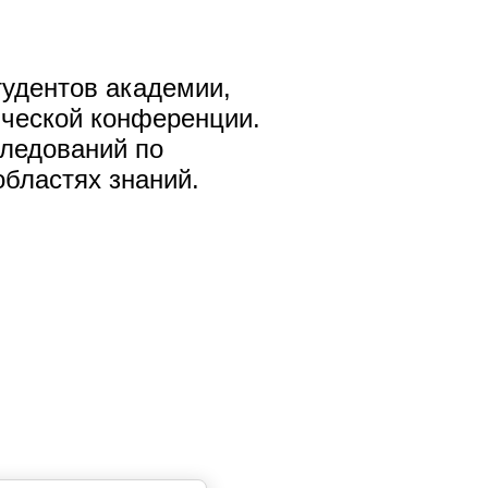
тудентов академии,
ической конференции.
следований по
бластях знаний.