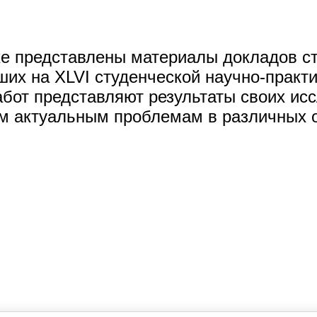
ке представлены материалы докладов с
ших на XLV
I
студенческой научно-практ
бот представляют результаты своих ис
м актуальным проблемам в различных о