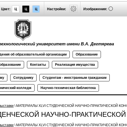
Цвет:
Ц
Ц
Ц
Настройки:
Изображения:
ехнологический университет имени В.А. Дегтярева
дения об
образовательной
организации
Образование
образование
Контакты
Реализация
имущества
ику
Сотруднику
Студентам - иностранным гражданам
нический колледж
Научно-техническая библиотека
выставки
\ МАТЕРИАЛЫ XLVI СТУДЕНЧЕСКОЙ НАУЧНО-ПРАКТИЧЕСКОЙ КО
УДЕНЧЕСКОЙ НАУЧНО-ПРАКТИЧЕСКО
выставки
\
МАТЕРИАЛЫ XLVI СТУДЕНЧЕСКОЙ НАУЧНО-ПРАКТИЧЕСКОЙ КО