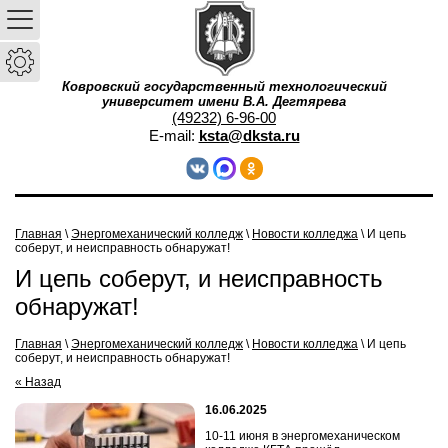
Ковровский государственный технологический
университет имени В.А. Дегтярева
(49232) 6-96-00
E-mail:
ksta@dksta.ru
Главная
\
Энергомеханический колледж
\
Новости колледжа
\ И цепь
соберут, и неисправность обнаружат!
И цепь соберут, и неисправность
обнаружат!
Главная
\
Энергомеханический колледж
\
Новости колледжа
\
И цепь
соберут, и неисправность обнаружат!
« Назад
16.06.2025
10-11 июня в энергомеханическом