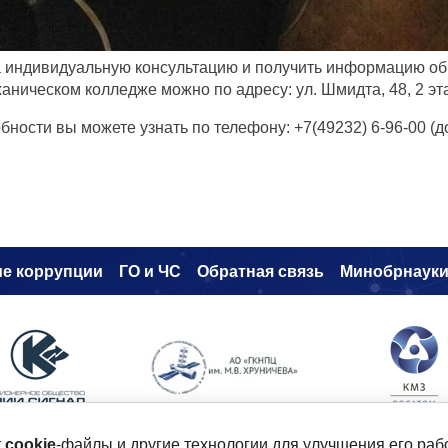
 индивидуальную консультацию и получить информацию об
аническом колледже можно по адресу: ул. Шмидта, 48, 2 эт
бности вы можете узнать по телефону: +7(49232) 6-96-00 (доб
е коррупци
и
ГО и ЧС
Обратная связь
Минобрнаук
т
cookie
-файлы и другие технологии для улучшения его раб