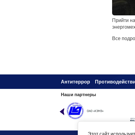
Прийти на
энергомех
Все подро
Антитеррор
Противодействи
Наши партнеры
Этот сайт используе