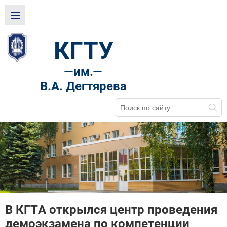
КГТУ
—
им.—
В.А. Дегтярева
В КГТА открылся центр проведения
демоэкзамена по компетенции