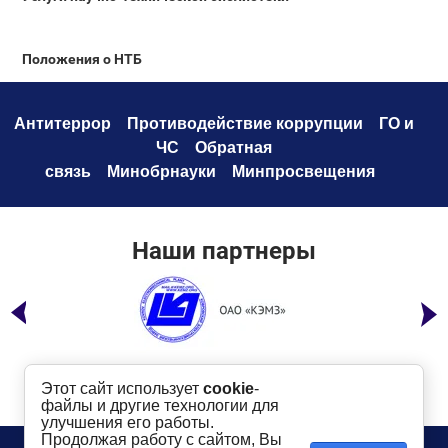
Положения о НТБ
Антитеррор
Противодействие коррупци
и
ГО и
ЧС
Обратная
связь
Минобрнауки
Минпросвещения
Наши партнеры
Этот сайт использует
cookie
-
файлы и другие технологии для
улучшения его работы.
Продолжая работу с сайтом, Вы
Телефон:
8 (49232) 6-96-00
Сайт создан в: