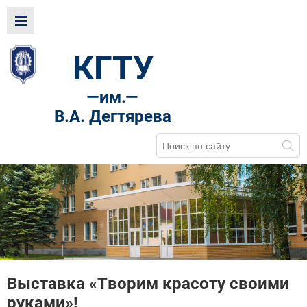
КГТУ
—
им.—
В.А. Дегтярева
Выставка «Творим красоту своими
руками»!