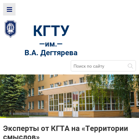
КГТУ
—
им.—
В.А. Дегтярева
Эксперты от КГТА на «Территории
смыслов»