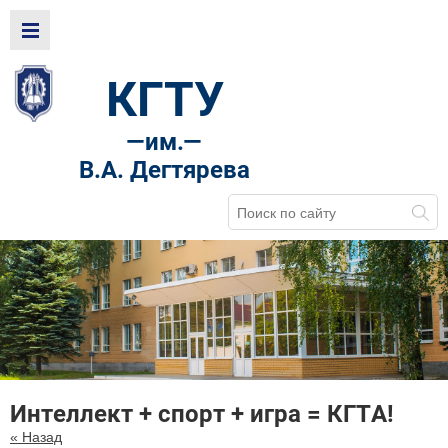
КГТУ
—
им.—
В.А. Дегтярева
Интеллект + спорт + игра = КГТА!
« Назад