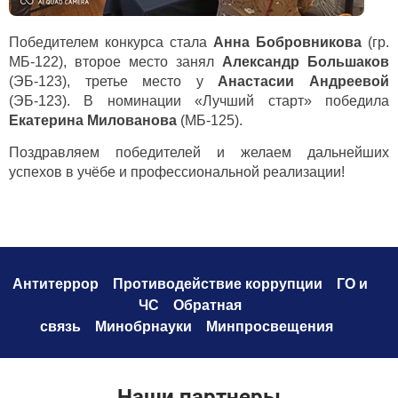
Победителем конкурса стала
Анна Бобровникова
(гр.
МБ-122), второе место занял
Александр Большаков
(ЭБ-123), третье место у
Анастасии Андреевой
(ЭБ-123). В номинации «Лучший старт» победила
Екатерина Милованова
(МБ-125).
Поздравляем победителей и желаем дальнейших
успехов в учёбе и профессиональной реализации!
Антитеррор
Противодействие коррупци
и
ГО и
ЧС
Обратная
связь
Минобрнауки
Минпросвещения
Наши партнеры