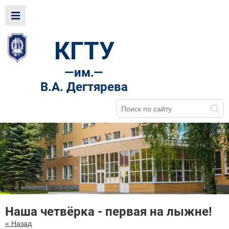
КГТУ
—
им.—
В.А. Дегтярева
Наша четвёрка - первая на лыжне!
« Назад