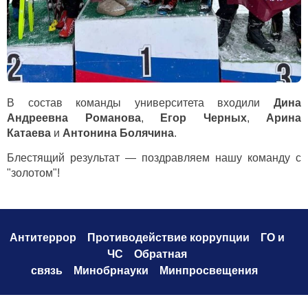
В состав команды университета входили
Дина
Андреевна Романова
,
Егор Черных
,
Арина
Катаева
и
Антонина Болячина
.
Блестящий результат — поздравляем нашу команду с
"золотом"!
Антитеррор
Противодействие коррупци
и
ГО и
ЧС
Обратная
связь
Минобрнауки
Минпросвещения