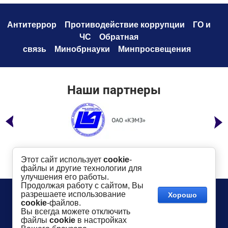
Антитеррор
Противодействие коррупци
и
ГО и
ЧС
Обратная
связь
Минобрнауки
Минпросвещения
Наши партнеры
Этот сайт использует
cookie
-
файлы и другие технологии для
улучшения его работы.
Продолжая работу с сайтом, Вы
Телефон:
8 (49232) 6-96-00
Сайт создан в:
разрешаете использование
Хорошо
megagroup.ru
Адрес
: г. Ковров, ул. Маяковского, 19
cookie
-файлов.
Показать на карте
Вы всегда можете отключить
файлы
cookie
в настройках
2016-
2026
КГТУ им. В.А. Дегтярева
©