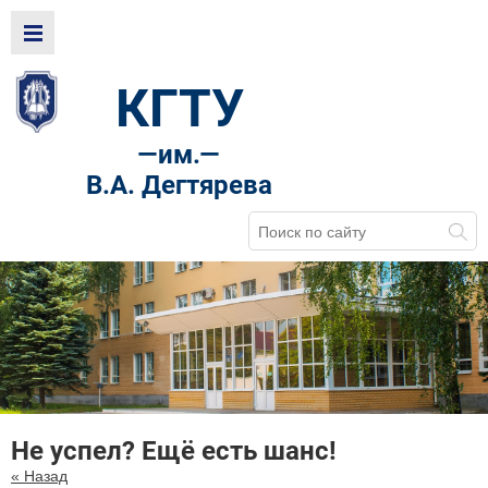
КГТУ
—
им.—
В.А. Дегтярева
Не успел? Ещё есть шанс!
« Назад