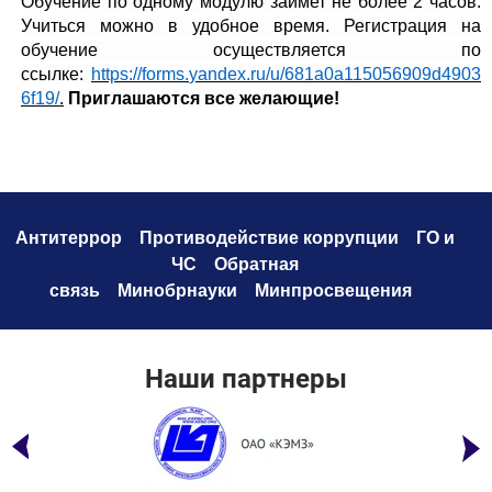
Обучение по одному модулю займет не более 2 часов.
Учиться можно в удобное время. Регистрация на
обучение осуществляется по
ссылке:
https
://
forms
.
yandex
.
ru
/
u
/681
a
0
a
115056909
d
4903
6
f
19/
.
Приглашаются все желающие!
Антитеррор
Противодействие коррупци
и
ГО и
ЧС
Обратная
связь
Минобрнауки
Минпросвещения
Наши партнеры