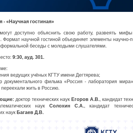
я - «Научная гостиная»
могут доступно объяснить свою работу, развеять миф
. Формат научной гостиной объединяет элементы научно-п
неформальной беседы с молодыми слушателями.
есто:
9:30, ауд. 301.
ме:
ения ведущих учёных КГТУ имени Дегтярева;
тр документального фильма «Россия - лаборатория мира»
 переехали жить в Россию.
ющие:
доктор технических наук
Егоров А.В.
, кандидат тех
атематических наук
Солохин С.А.
, кандидат технич
их наук
Багаев Д.В.