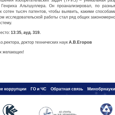
шения изобретательских задач (ТРИЗ) – уникальная разр
 Генриха Альтшуллера. Он проанализировал, по разны
х сотен тысяч патентов, чтобы выявить, какими способа
ом исследовательской работы стал ряд общих закономерно
стему.
есто:
13:35, ауд. 319.
и.о.ректора, доктор технических наук
А.В.Егоров
х желающих!
е коррупци
и
ГО и ЧС
Обратная связь
Минобрнаук