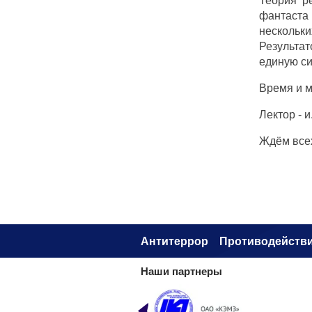
Теория ре
фантаста
нескольки
Результат
единую си
Время и м
Лектор - 
Ждём все
Антитеррор
Противодействи
Наши партнеры