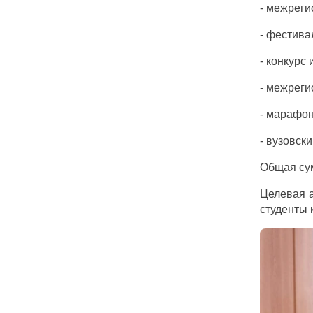
- межреги
- фестива
- конкурс
- межреги
- марафон
- вузовск
Общая сум
Целевая а
студенты 