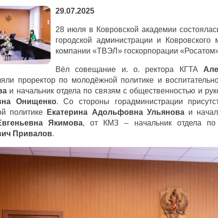
29.07.2025
28 июля в Ковровской академии состоялась
городской администрации и Ковровского м
компании «ТВЭЛ» госкорпорации «Росатом»
Вёл совещание и. о. ректора КГТА
Але
ляли проректор по молодёжной политике и воспитательн
ва
и начальник отдела по связям с общественностью и ру
вна Онищенко
. Со стороны горадминистрации присутс
ой политике
Екатерина Адольфовна Ульянова
и начал
Евгеньевна Якимова
, от КМЗ – начальник отдела п
вич Привалов
.