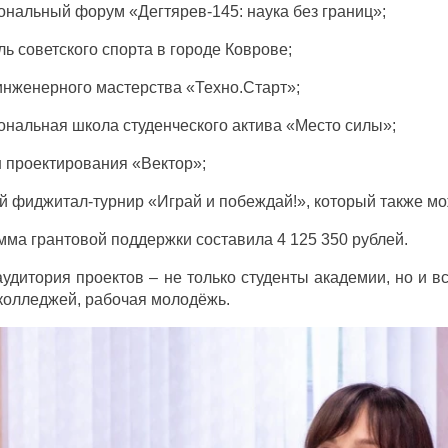
ональный форум «Дегтярев-145: наука без границ»;
ль советского спорта в городе Коврове;
 инженерного мастерства «Техно.Старт»;
ональная школа студенческого актива «Место силы»;
 проектирования «Вектор»;
ий фиджитал-турнир «Играй и побеждай!», который также м
ма грантовой поддержки составила 4 125 350 рублей.
удитория проектов – не только студенты академии, но и в
колледжей, рабочая молодёжь.