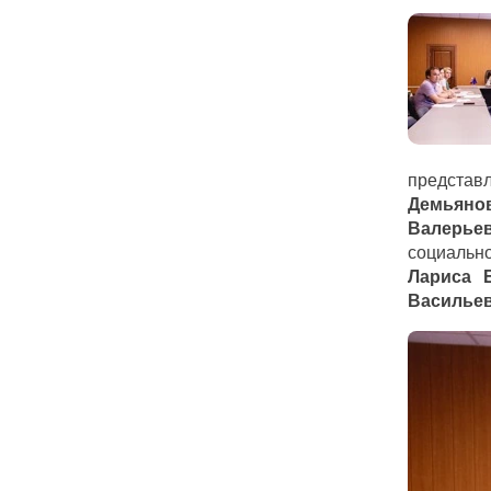
представ
Демьяно
Валерье
социальн
Лариса 
Василье