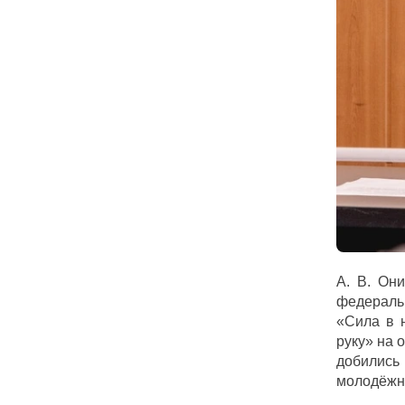
А. В. Он
федераль
«Сила в 
руку» на 
добились 
молодёжно