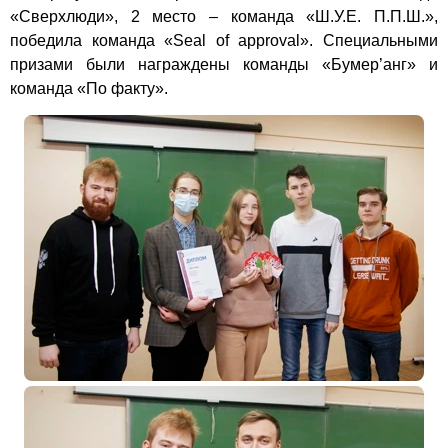
«Сверхлюди», 2 место – команда «Ш.У.Е. П.П.Ш.»,
победила
команда «
Seal
of
approval
». Специальными
призами были награждены команды
«Бумер’анг» и
команда «По факту».