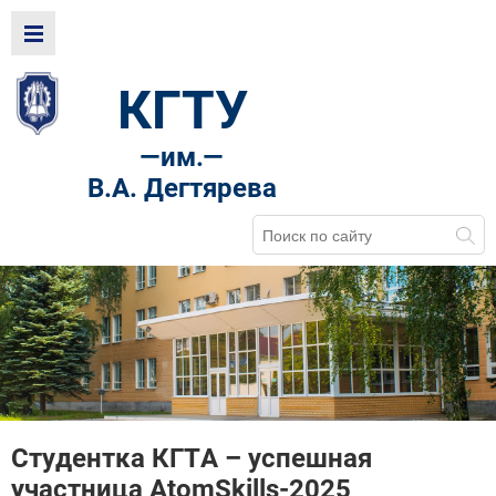
КГТУ
—
им.—
В.А. Дегтярева
Студентка КГТА – успешная
участница AtomSkills-2025