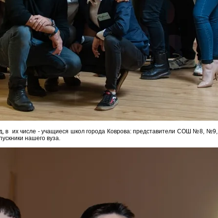
 их числе - учащиеся школ города Коврова: представители СОШ №8, №9,
пускники нашего вуза.