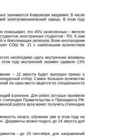
рых занимается Ковровская академия. В числе
ий электромеханический завод». В этом году
из показывает, что 45% зачисленных – жители
студентов, иностранных студентов - 5%. К нам
ей и близлежащих регионов. Всем иногородним
дируют СОШ № 21 с наибольшим количеством
 этого необходимо сдать внутренние экзамены
 этом году внутренний экзамен сдавали 13%
вания – 22 августа будет выпущен приказ о
конкурсный отбор. Самое большое количество
ений на одно место ведется по специальности
ендий в регионе. Для ребят, которые проявили
е стипендия Правительства и Президента РФ.
венной работе вуза может получить стипендию
ожность начать обучение уже в этом году на
». Документы можно подать до 24 августа для
ументов - до 20 сентября, для направлений