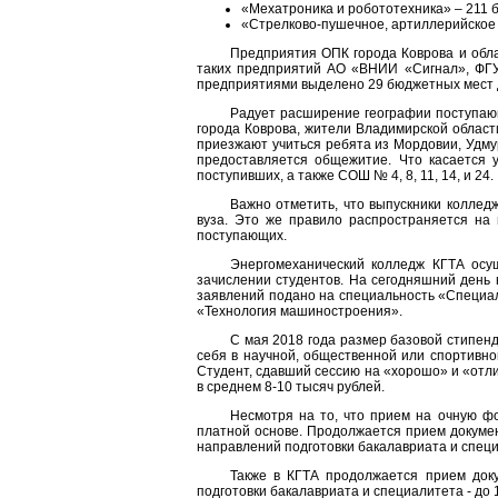
«Мехатроника и робототехника» – 211 
«Стрелково-пушечное, артиллерийское 
Предприятия ОПК города Коврова и обла
таких предприятий АО «ВНИИ «Сигнал», ФГУП
предприятиями выделено 29 бюджетных мест 
Радует расширение географии поступающ
города Коврова, жители Владимирской области
приезжают учиться ребята из Мордовии, Удму
предоставляется общежитие. Что касается
поступивших, а также СОШ № 4, 8, 11, 14, и 24.
Важно отметить, что выпускники коллед
вуза. Это же правило распространяется на
поступающих.
Энергомеханический колледж КГТА осу
зачислении студентов. На сегодняшний день
заявлений подано на специальность «Специал
«Технология машиностроения».
С мая 2018 года размер базовой стипенд
себя в научной, общественной или спортивн
Студент, сдавший сессию на «хорошо» и «отл
в среднем 8-10 тысяч рублей.
Несмотря на то, что прием на очную ф
платной основе. Продолжается прием докумен
направлений подготовки бакалавриата и спец
Также в КГТА продолжается прием доку
подготовки бакалавриата и специалитета - до