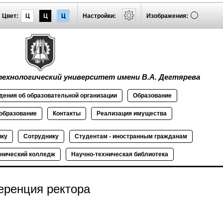
Цвет:
Ц
Ц
Ц
Настройки:
Изображения:
ехнологический университет имени В.А. Дегтярева
дения об
образовательной
организации
Образование
образование
Контакты
Реализация
имущества
ику
Сотруднику
Студентам - иностранным гражданам
нический колледж
Научно-техническая библиотека
еренция ректора