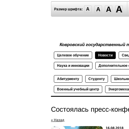
A
A
A
A
Размер шрифта:
Ковровский государственный т
Целевое
обучение
Новости
Све
Наука и
инновации
Дополнительное
Абитуриенту
Студенту
Школьн
Военный
учебный
центр
Энергомеха
Состоялась пресс-конф
« Назад
16.08.2018