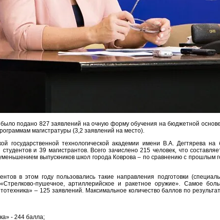
 было подано 827 заявлений на очную форму обучения на бюджетной основ
программам магистратуры (3,2 заявлений на место).
ой государственной технологической академии имени В.А. Дегтярева на
студентов и 39 магистрантов. Всего зачислено 215 человек, что составля
уменьшением выпускников школ города Коврова – по сравнению с прошлым г
нтов в этом году пользовались такие направления подготовки (специаль
, «Стрелково-пушечное, артиллерийское и ракетное оружие». Самое бол
тотехника» – 125 заявлений. Максимальное количество баллов по результа
а» - 244 балла;