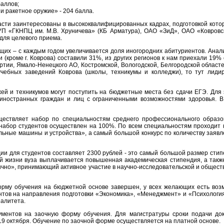
баллов;
и ракетное оружие» - 204 балла.
сти заинтересованы в высококвалифицированных кадрах, подготовкой кото
 «ГКНПЦ им. М.В. Хруничева» (КБ Арматура), ОАО «ЗиД», ОАО «Ковровск
для целевого приема.
их – с каждым годом увеличивается доля иногородних абитуриентов. Анал
 (кроме г. Коврова) составили 31%, из других регионов к нам приехали 19% 
ртии, Ямало-Ненецкого АО, Костромской, Вологодской, Белгородской област
 учебных заведений Коврова (школы, техникумы и колледжи), то тут ли
жей и техникумов могут поступить на бюджетные места без сдачи ЕГЭ. Для
 иностранных граждан и лиц с ограниченными возможностями здоровья. В
ществляет набор по специальностям среднего профессионального образо
 набор студентов осуществлен на 100%. По всем специальностям проходит 
ьные машины и устройства», а самый большой конкурс по количеству заявл
ии для студентов составляет 2300 рублей - это самый большой размер стип
ой жизни вуза выплачивается повышенная академическая стипендия, а такж
ично», принимающий активное участие в научно-исследовательской и общест
орму обучения на бюджетной основе завершен, у всех желающих есть возм
тов на направления подготовки «Экономика», «Менеджмент» и «Психология
иалитета.
ментов на заочную форму обучения. Для магистратуры сроки подачи док
 19 октября. Обучение по заочной форме осуществляется на платной основе.