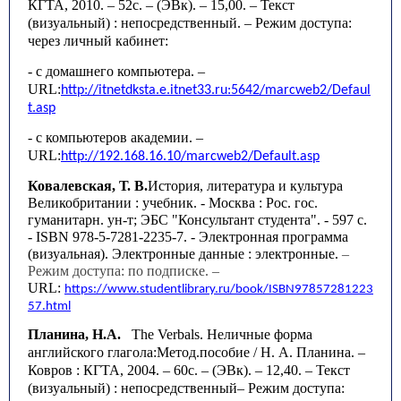
КГТА, 2010. – 52с. – (ЭВк). – 15,00. – Текст
(визуальный) : непосредственный.
– Режим доступа:
через личный кабинет:
- с домашнего компьютера. –
URL
:
http
://
itnetdksta
.
e
.
itnet
33.
ru
:5642/
marcweb
2/
Defaul
t
.
asp
- с компьютеров академии. –
URL
:
http
://192.168.16.10/
marcweb
2/
Default
.
asp
Ковалевская, Т. В.
История, литература и культура
Великобритании : учебник. - Москва : Рос. гос.
гуманитарн. ун-т; ЭБС "Консультант студента". - 597 с.
- ISBN 978-5-7281-2235-7. - Электронная программа
(визуальная). Электронные данные : электронные.
–
Режим доступа: по подписке. –
URL:
https://www.studentlibrary.ru/book/ISBN97857281223
57.html
Планина
,
Н
.
А
.
The Verbals.
Неличные форма
английского глагола:Метод.пособие / Н. А. Планина. –
Ковров : КГТА, 2004. – 60с. – (ЭВк). – 12,40. – Текст
(визуальный) : непосредственный
– Режим доступа: