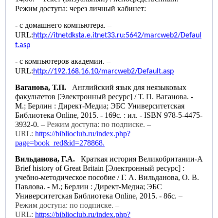
Режим доступа: через личный кабинет:
- с домашнего компьютера. –
URL
:
http
://
itnetdksta
.
e
.
itnet
33.
ru
:5642/
marcweb
2/
Defaul
t
.
asp
- с компьютеров академии. –
URL
:
http
://192.168.16.10/
marcweb
2/
Default
.
asp
Ваганова, Т.П.
Английский язык для неязыковых
факультетов [Электронный ресурс] / Т. П. Ваганова. -
М.; Берлин : Директ-Медиа; ЭБС Университетская
Библиотека Online, 2015. - 169с. : ил. - ISBN 978-5-4475-
3932-0.
– Режим доступа: по подписке. –
URL:
https://biblioclub.ru/index.php?
page=book_red&id=278868.
Вильданова, Г.А.
Краткая история Великобритании-A
Brief history of Great Britain [Электронный ресурс] :
учебно-методическое пособие / Г. А. Вильданова, О. В.
Павлова. - М.; Берлин : Директ-Медиа; ЭБС
Университетская Библиотека Online, 2015. - 86с.
–
Режим доступа: по подписке. –
URL:
https://biblioclub.ru/index.php?