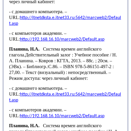
через личный кабинет:
- с домашнего компьютера. –
URL
:
http
://
itnetdksta
.
e
.
itnet
33.
ru
:5642/
marcweb
2/
Defaul
t
.
asp
- с компьютеров академии. –
URL
:
http
://192.168.16.10/
marcweb
2/
Default
.
asp
Планина, Н.А.
Система времен английского
глагола.Действительный залог : Учебное пособие / Н.
А. Планина. – Ковров : КГТА, 2013. – 88с. ; 20см. –
(ЭВк). – Библиогр.:С.86. – ISBN 978-5-86151-497-2 :
27,00. – Текст (визуальный) : непосредственный.
–
Режим доступа: через личный кабинет:
- с домашнего компьютера. –
URL
:
http
://
itnetdksta
.
e
.
itnet
33.
ru
:5642/
marcweb
2/
Defaul
t
.
asp
- с компьютеров академии. –
URL
:
http
://192.168.16.10/
marcweb
2/
Default
.
asp
Планина, Н.А.
Система времен английского