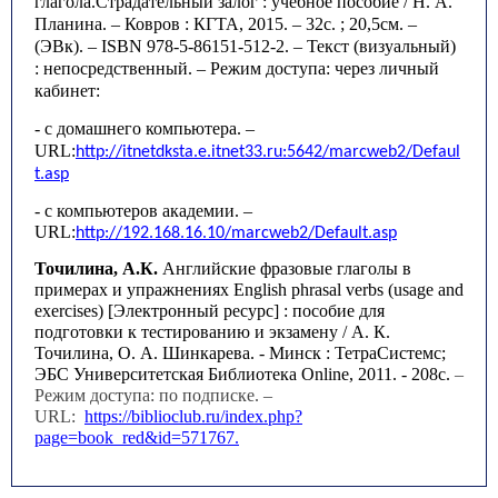
глагола.Страдательный залог : учебное пособие / Н. А.
Планина. – Ковров : КГТА, 2015. – 32с. ; 20,5см. –
(ЭВк). – ISBN 978-5-86151-512-2. – Текст (визуальный)
: непосредственный.
– Режим доступа: через личный
кабинет:
- с домашнего компьютера. –
URL
:
http
://
itnetdksta
.
e
.
itnet
33.
ru
:5642/
marcweb
2/
Defaul
t
.
asp
- с компьютеров академии. –
URL
:
http
://192.168.16.10/
marcweb
2/
Default
.
asp
Точилина, А.К.
Английские фразовые глаголы в
примерах и упражнениях English phrasal verbs (usage and
exercises) [Электронный ресурс] : пособие для
подготовки к тестированию и экзамену / А. К.
Точилина, О. А. Шинкарева. - Минск : ТетраСистемс;
ЭБС Университетская Библиотека Online, 2011. - 208с.
–
Режим доступа: по подписке. –
URL:
https://biblioclub.ru/index.php?
page=book_red&id=571767.