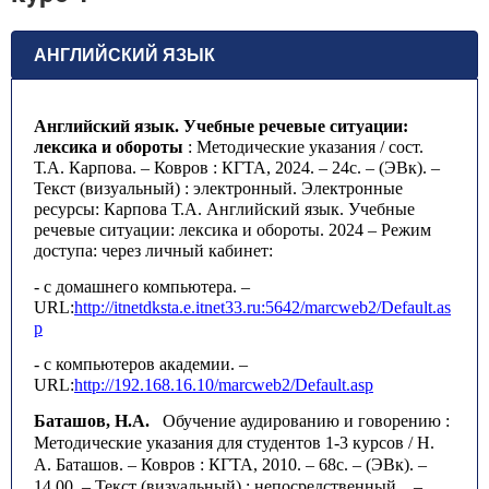
АНГЛИЙСКИЙ ЯЗЫК
Английский язык. Учебные речевые ситуации:
лексика и обороты
: Методические указания / сост.
Т.А. Карпова. – Ковров : КГТА, 2024. – 24с. – (ЭВк). –
Текст (визуальный) : электронный. Электронные
ресурсы: Карпова Т.А. Английский язык. Учебные
речевые ситуации: лексика и обороты. 2024 – Режим
доступа: через личный кабинет:
- с домашнего компьютера. –
URL:
http://itnetdksta.e.itnet33.ru:5642/marcweb2/Default.as
p
- с компьютеров академии. –
URL:
http://192.168.16.10/marcweb2/Default.asp
Баташов, Н.А.
Обучение аудированию и говорению :
Методические указания для студентов 1-3 курсов / Н.
А. Баташов. – Ковров : КГТА, 2010. – 68с. – (ЭВк). –
14,00. – Текст (визуальный) : непосредственный.
–