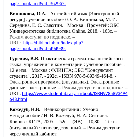
page=book_red&id=362967.
Винникова, О.А.
Английский язык [Электронный
ресурс] : учебное пособие / О. А. Винникова, М. И.
Середина, Е. С. Смахтин. - Москва : Прометей; ЭБС
Университетская библиотека Online, 2018. - 163с.
–
Режим доступа: по подписке. –
URL:
https://biblioclub.ru/index.php?
page=book_red&id=494939.
Гуревич, В.В.
Практическая грамматика английского
языка: упражнения и комментарии : учебное пособие. -
12-е изд. - Москва : ФЛИНТА; ЭБС "Консультант
студента", 2017. - 292с. - ISBN 978-5-89349-464-8. -
Электронная программа (визуальная). Электронные
данные : электронные.
– Режим доступа: по подписке. –
URL:
https://www.studentlibrary.ru/book/ISBN9785893494
648.html
Кожедуб, Н.В.
Великобритания : Учебно-
метод.пособие / Н. В. Кожедуб, Н. А. Ситнова. –
Ковров : КГТА, 2005. – 52с. – (ЭВ). – 10,80. – Текст
(визуальный) : непосредственный.
– Режим доступа:
через личный кабинет: