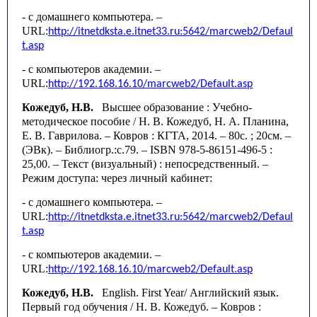
- с домашнего компьютера. –
URL
:
http
://
itnetdksta
.
e
.
itnet
33.
ru
:5642/
marcweb
2/
Defaul
t
.
asp
- с компьютеров академии. –
URL
:
http
://192.168.16.10/
marcweb
2/
Default
.
asp
Кожедуб, Н.В.
Высшее образование : Учебно-
методическое пособие / Н. В. Кожедуб, Н. А. Планина,
Е. В. Гаврилова. – Ковров : КГТА, 2014. – 80с. ; 20см. –
(ЭВк). – Библиогр.:с.79. – ISBN 978-5-86151-496-5 :
25,00. – Текст (визуальный) : непосредственный.
–
Режим доступа: через личный кабинет:
- с домашнего компьютера. –
URL
:
http
://
itnetdksta
.
e
.
itnet
33.
ru
:5642/
marcweb
2/
Defaul
t
.
asp
- с компьютеров академии. –
URL
:
http
://192.168.16.10/
marcweb
2/
Default
.
asp
Кожедуб, Н.В.
English. First
Year
/ Английский язык.
Первый год обучения / Н. В. Кожедуб. – Ковров :