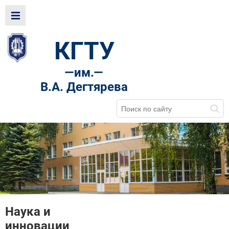
КГТУ
—
им.—
В.А. Дегтярева
Наука и
инновации