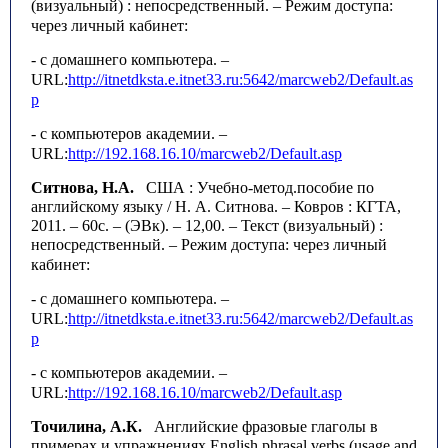
(визуальный) : непосредственный.
– Режим доступа:
через личный кабинет:
- с домашнего компьютера. –
URL
:
http
://
itnetdksta
.
e
.
itnet
33.
ru
:5642/
marcweb
2/
Default
.
as
p
- с компьютеров академии. –
URL
:
http
://192.168.16.10/
marcweb
2/
Default
.
asp
Ситнова, Н.А.
США : Учебно-метод.пособие по
английскому языку / Н. А. Ситнова. – Ковров : КГТА,
2011. – 60с. – (ЭВк). – 12,00. – Текст (визуальный) :
непосредственный.
– Режим доступа: через личный
кабинет:
- с домашнего компьютера. –
URL
:
http
://
itnetdksta
.
e
.
itnet
33.
ru
:5642/
marcweb
2/
Default
.
as
p
- с компьютеров академии. –
URL
:
http
://192.168.16.10/
marcweb
2/
Default
.
asp
Точилина, А.К.
Английские фразовые глаголы в
примерах и упражнениях English phrasal verbs (usage and