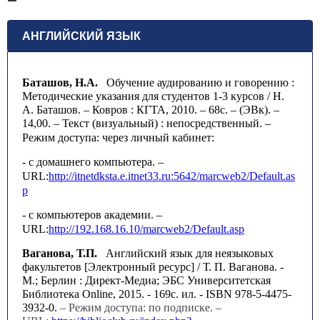
АНГЛИЙСКИЙ ЯЗЫК
Баташов, Н.А.
Обучение аудированию и говорению :
Методические указания для студентов 1-3 курсов / Н.
А. Баташов. – Ковров : КГТА, 2010. – 68с. – (ЭВк). –
14,00. – Текст (визуальный) : непосредственный.
–
Режим доступа: через личный кабинет:
- с домашнего компьютера. –
URL
:
http
://
itnetdksta
.
e
.
itnet
33.
ru
:5642/
marcweb
2/
Default
.
as
p
- с компьютеров академии. –
URL
:
http
://192.168.16.10/
marcweb
2/
Default
.
asp
Ваганова, Т.П.
Английский язык для неязыковых
факультетов [Электронный ресурс] / Т. П. Ваганова. -
М.; Берлин : Директ-Медиа; ЭБС Университетская
Библиотека Online, 2015. - 169с. ил. - ISBN 978-5-4475-
3932-0.
– Режим доступа: по подписке. –