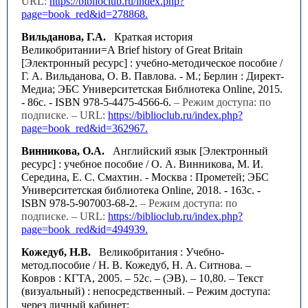
URL:
https://biblioclub.ru/index.php?
page=book_red&id=278868.
Вильданова, Г.А.
Краткая история
Великобритании=A Brief history of Great Britain
[Электронный ресурс] : учебно-методическое пособие /
Г. А. Вильданова, О. В. Павлова. - М.; Берлин : Директ-
Медиа; ЭБС Университетская Библиотека Online, 2015.
- 86с. - ISBN 978-5-4475-4566-6.
– Режим доступа: по
подписке. – URL:
https://biblioclub.ru/index.php?
page=book_red&id=362967.
Винникова, О.А.
Английский язык [Электронный
ресурс] : учебное пособие / О. А. Винникова, М. И.
Середина, Е. С. Смахтин. - Москва : Прометей; ЭБС
Университетская библиотека Online, 2018. - 163с. -
ISBN 978-5-907003-68-2.
– Режим доступа: по
подписке. – URL:
https://biblioclub.ru/index.php?
page=book_red&id=494939.
Кожедуб, Н.В.
Великобритания : Учебно-
метод.пособие / Н. В. Кожедуб, Н. А. Ситнова. –
Ковров : КГТА, 2005. – 52с. – (ЭВ). – 10,80. – Текст
(визуальный) : непосредственный.
– Режим доступа:
через личный кабинет: