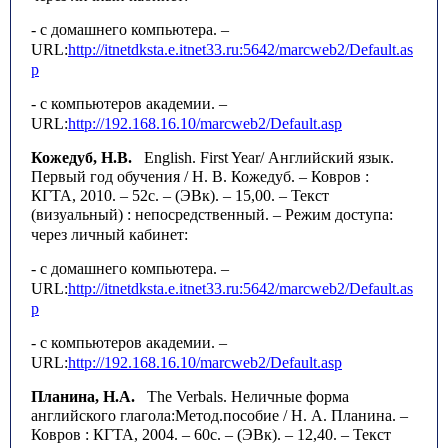
- с домашнего компьютера. –
URL
:
http
://
itnetdksta
.
e
.
itnet
33.
ru
:5642/
marcweb
2/
Default
.
as
p
- с компьютеров академии. –
URL
:
http
://192.168.16.10/
marcweb
2/
Default
.
asp
Кожедуб, Н.В.
English
.
First
Year
/ Английский язык.
Первый год обучения / Н. В. Кожедуб. – Ковров :
КГТА, 2010. – 52с. – (ЭВк). – 15,00. – Текст
(визуальный) : непосредственный.
– Режим доступа:
через личный кабинет:
- с домашнего компьютера. –
URL
:
http
://
itnetdksta
.
e
.
itnet
33.
ru
:5642/
marcweb
2/
Default
.
as
p
- с компьютеров академии. –
URL
:
http
://192.168.16.10/
marcweb
2/
Default
.
asp
Планина
,
Н
.
А
.
The Verbals.
Неличные форма
английского глагола:Метод.пособие / Н. А. Планина. –
Ковров : КГТА, 2004. – 60с. – (ЭВк). – 12,40. – Текст