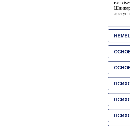
exercis
Шинкар
доступа
НЕМЕ
ОСНО
ОСНО
ПСИХ
ПСИХ
ПСИХО