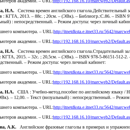
пьютеров академии. –
URL
:
http
://192.168.16.10/
marcweb
2/
Default
.
a
а, Н.А.
Система времен английского глагола.Действительный зал
 : КГТА, 2013. – 88с. ; 20см. – (ЭВк). – Библиогр.:С.86. – ISBN 9
ьный) : непосредственный.
– Режим доступа: через личный кабин
ашнего компьютера. –
URL
:
http
://
itnetdksta
.
e
.
itnet
33.
ru
:5642/
marcwe
пьютеров академии. –
URL
:
http
://192.168.16.10/
marcweb
2/
Default
.
a
а, Н.А.
Система времен английского глагола.Страдательный зало
: КГТА, 2015. – 32с. ; 20,5см. – (ЭВк). – ISBN 978-5-86151-512-2. 
едственный.
– Режим доступа: через личный кабинет:
ашнего компьютера. –
URL
:
http
://
itnetdksta
.
e
.
itnet
33.
ru
:5642/
marcwe
пьютеров академии. –
URL
:
http
://192.168.16.10/
marcweb
2/
Default
.
a
а, Н.А.
США : Учебно-метод.пособие по английскому языку / Н. 
(ЭВк). – 12,00. – Текст (визуальный) : непосредственный.
– Режим 
ашнего компьютера. –
URL
:
http
://
itnetdksta
.
e
.
itnet
33.
ru
:5642/
marcwe
пьютеров академии. –
URL
:
http
://192.168.16.10/
marcweb
2/
Default
.
a
на, А.К.
Английские фразовые глаголы в примерах и упражнениях 