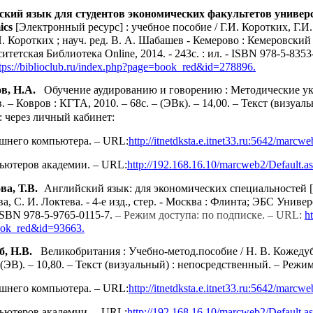
кий язык для студентов экономических факультетов университ
ics
[Электронный ресурс] : учебное пособие / Г.И. Коротких, Г.И.
 И. Коротких ; науч. ред. В. А. Шабашев - Кемерово : Кемеровск
итетская Библиотека Online, 2014. - 243с. : ил. - ISBN 978-5-835
tps://biblioclub.ru/index.php?page=book_red&id=278896.
в, Н.А.
Обучение аудированию и говорению : Методические указа
. – Ковров : КГТА, 2010. – 68с. – (ЭВк). – 14,00. – Текст (визуа
: через личный кабинет:
ашнего компьютера. –
URL
:
http
://
itnetdksta
.
e
.
itnet
33.
ru
:5642/
marcwe
пьютеров академии. –
URL
:
http
://192.168.16.10/
marcweb
2/
Default
.
a
а, Т.В.
Английский язык: для экономических специальностей [Э
а, С. И. Локтева. - 4-е изд., стер. - Москва : Флинта; ЭБС Универ
 ISBN 978-5-9765-0115-7.
– Режим доступа: по подписке. – URL:
h
ok_red&id=93663.
, Н.В.
Великобритания : Учебно-метод.пособие / Н. В. Кожедуб,
– (ЭВ). – 10,80. – Текст (визуальный) : непосредственный.
– Режим
ашнего компьютера. –
URL
:
http
://
itnetdksta
.
e
.
itnet
33.
ru
:5642/
marcwe
пьютеров академии. –
URL
:
http
://192.168.16.10/
marcweb
2/
Default
.
a