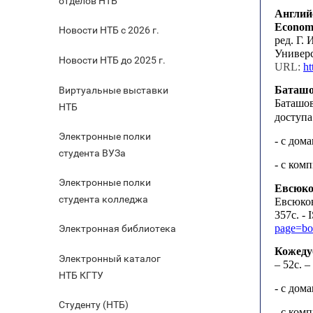
отделов НТБ
Английс
Econom
Новости НТБ с 2026 г.
ред. Г.
Универс
Новости НТБ до 2025 г.
URL:
ht
Баташо
Виртуальные выставки
Баташов
НТБ
доступа
Электронные полки
- с дом
студента ВУЗа
- с ком
Электронные полки
Евсюков
студента колледжа
Евсюков
357с. -
page=bo
Электронная библиотека
Кожедуб
Электронный каталог
– 52с. 
НТБ КГТУ
- с дом
Студенту (НТБ)
- с ком