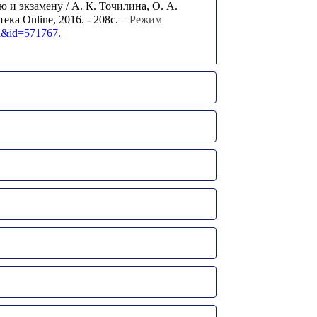
ю и экзамену / А. К. Точилина, О. А.
ека Online, 2016. - 208с.
– Режим
ed&id=571767.