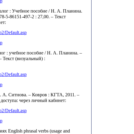
sp
ог : Учебное пособие / Н. А. Планина.
78-5-86151-497-2 : 27,00. – Текст
ет:
b
2/
Default
.
asp
sp
г : учебное пособие / Н. А. Планина. –
– Текст (визуальный) :
b
2/
Default
.
asp
sp
А. Ситнова. – Ковров : КГТА, 2011. –
доступа: через личный кабинет:
b
2/
Default
.
asp
sp
English phrasal verbs (usage and