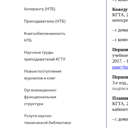
Аспиранту (НТБ)
Кожедуб
КГТА, 20
непоср
Преподавателю (НТБ)
- с дом
Книгообеспеченность
- с ком
НТБ
Першин
Научные труды
учебное
преподавателей КГТУ
2017. -
page=bo
Новые поступления
Першин
журналов и книг
3-е изд
подпис
Организационно-
функциональная
Планин
КГТА, 2
структура
кабинет
Услуги научно-
- с дом
технической библиотеки