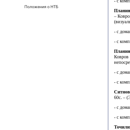
- с ком
Положения о НТБ
Планин
– Ковров
(визуал
- с дом
- с ком
Планин
Ковров 
непоср
- с дом
- с ком
Ситнов
60с. – 
- с дом
- с ком
Точили