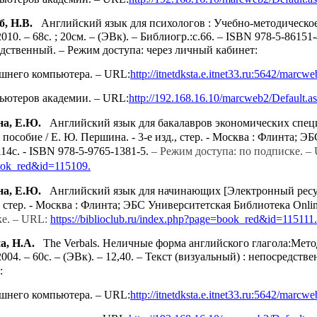
, Н.В.
Английский язык для психологов : Учебно-методическое п
10. – 68с. ; 20см. – (ЭВк). – Библиогр.:с.66. – ISBN 978-5-86151-
едственный.
– Режим доступа: через личный кабинет:
ашнего компьютера. –
URL
:
http
://
itnetdksta
.
e
.
itnet
33.
ru
:5642/
marcwe
пьютеров академии. –
URL
:
http
://192.168.16.10/
marcweb
2/
Default
.
a
а, Е.Ю.
Английский язык для бакалавров экономических специ
 пособие / Е. Ю. Першина. - 3-е изд., стер. - Москва : Флинта; Э
 114с. - ISBN 978-5-9765-1381-5.
– Режим доступа: по подписке. –
ok_red&id=115109.
а, Е.Ю.
Английский язык для начинающих [Электронный ресурс]
., стер. - Москва : Флинта; ЭБС Университетская Библиотека Online
ке. – URL:
https://biblioclub.ru/index.php?page=book_red&id=115111.
а
,
Н
.
А
.
The Verbals.
Неличные форма английского глагола:Метод.
004. – 60с. – (ЭВк). – 12,40. – Текст (визуальный) : непосредств
:
ашнего компьютера. –
URL
:
http
://
itnetdksta
.
e
.
itnet
33.
ru
:5642/
marcwe