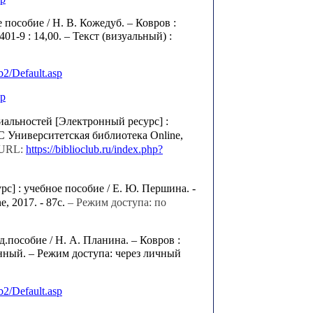
особие / Н. В. Кожедуб. – Ковров :
401-9 : 14,00. – Текст (визуальный) :
b
2/
Default
.
asp
sp
альностей [Электронный ресурс] :
БС Университетская библиотека Online,
 URL:
https://biblioclub.ru/index.php?
 : учебное пособие / Е. Ю. Першина. -
, 2017. - 87с.
– Режим доступа: по
пособие / Н. А. Планина. – Ковров :
енный.
– Режим доступа: через личный
b
2/
Default
.
asp