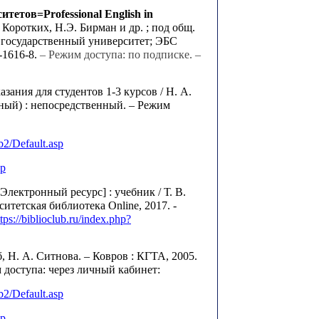
етов=Professional English in
 Коротких, Н.Э. Бирман и др. ; под общ.
ий государственный университет; ЭБС
3-1616-8.
– Режим доступа: по подписке. –
ния для студентов 1-3 курсов / Н. А.
льный) : непосредственный.
– Режим
b
2/
Default
.
asp
sp
лектронный ресурс] : учебник / Т. В.
ситетская библиотека Online, 2017. -
ttps://biblioclub.ru/index.php?
 Н. А. Ситнова. – Ковров : КГТА, 2005.
 доступа: через личный кабинет:
b
2/
Default
.
asp
sp