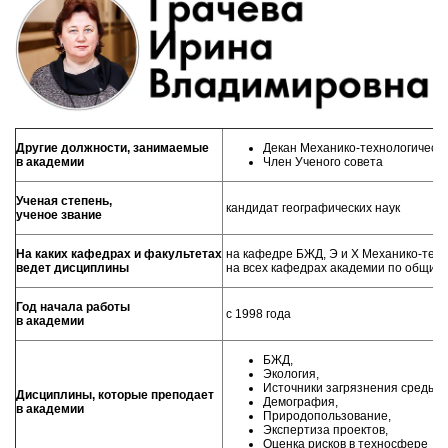
Другие должности, занимаемые
Декан Механико-технологическо
в академии
Член Ученого совета
Ученая степень,
кандидат географических наук
ученое звание
На каких кафедрах и факультетах
на кафедре БЖД, Э и Х Механико-техн
ведет дисциплины
на всех кафедрах академии по общим
Год начала работы
с 1998 года
в академии
БЖД,
Экология,
Источники загрязнения среды о
Дисциплины, которые преподает
Демография,
в академии
Природопользование,
Экспертиза проектов,
Оценка рисков в техносфере