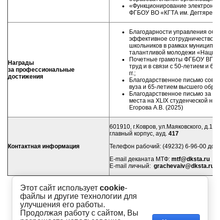
«Функционирование электронно
ФГБОУ ВО «КГТА им. Дегтярева» (
Благодарности управления обр
эффективное сотрудничество в
школьников в рамках муниципал
талантливой молодежи «Национал
Почетные грамоты ФГБОУ ВПО «
Награды
труд и в связи с 50-летием и 60
за профессиональные
гг.;
достижения
Благодарственное письмо совет
вуза и 65-летием высшего обра
Благодарственное письмо за н
места на
XLIX
студенческой нау
Егорова А.В. (2025)
601910, г.Ковров, ул.Маяковского, д.19,
главный корпус, ауд.
417
Контактная информация
Телефон рабочий: (49232) 6-96-00 доб
E-mail деканата МТФ:
mtf@dksta.ru
E-mail личный:
grachevaiv@dksta.ru
Этот сайт использует
cookie
-
файлы и другие технологии для
улучшения его работы.
Продолжая работу с сайтом, Вы