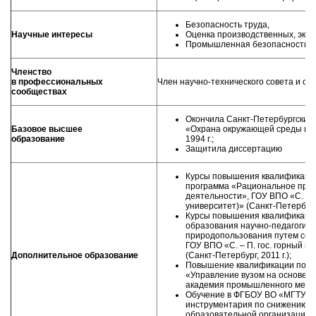
Безопасность труда,
Научные интересы
Оценка производственных, экол
Промышленная безопасность
Членство
в профессиональных
Член научно-технического совета и со
сообществах
Окончила Санкт-Петербургский 
Базовое высшее
«Охрана окружающей среды и р
образование
1994 г.;
Защитила диссертацию
Курсы повышения квалификации
программа «Рациональное прир
деятельности», ГОУ ВПО «С. – П.
университет)» (Санкт-Петербург, 
Курсы повышения квалификации
образования научно-педагогиче
природопользования путем со
ГОУ ВПО «С. – П. гос. горный ин
Дополнительное образование
(Санкт-Петербург, 2011 г.);
Повышение квалификации по д
«Управление вузом на основе 
академия промышленного менеджм
Обучение в ФГБОУ ВО «МГТУ им
инструментария по снижению ри
образовательной организации» (г