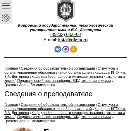
Ковровский государственный технологический
университет имени В.А. Дегтярева
(49232) 6-96-00
E-mail:
ksta@dksta.ru
Главная
\
Сведения об образовательной организации
\
Структура и
органы управления образовательной организацией
\
Кафедры КГТУ им.
В.А. Дегтярева
\
Кафедра безопасности жизнедеятельности, экологии и
химии
\
Педагогический состав кафедры БЖД, экологии и химии
\
Грачева Ирина Владимировна
Сведения о преподавателе
Главная
\
Сведения об образовательной организации
\
Структура и
органы управления образовательной организацией
\
Кафедры КГТУ им.
В.А. Дегтярева
\
Кафедра безопасности жизнедеятельности, экологии и
химии
\
Педагогический состав кафедры БЖД, экологии и химии
\
Грачева Ирина Владимировна