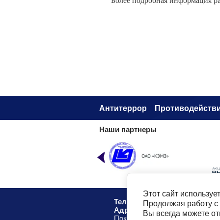
Более подробная информация р
Антитеррор
Противодействи
Наши партнеры
Этот сайт используе
Телефон:
8 (49232) 6-96-00
Продолжая работу с
Адрес
: г. Ковров, ул. Маяковск
Вы всегда можете о
Показать на карте