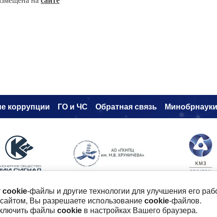
азмещена на
сайте
е коррупци
и
ГО и ЧС
Обратная связь
Минобрнаук
т
cookie
-файлы и другие технологии для улучшения его раб
 сайтом, Вы разрешаете использование
cookie
-файлов.
ого, 19
тключить файлы
cookie
в настройках Вашего браузера.