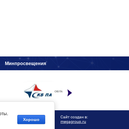
и
Минпросвещения
оты.
Сайт создан в:
Хорошо
megagroup.ru