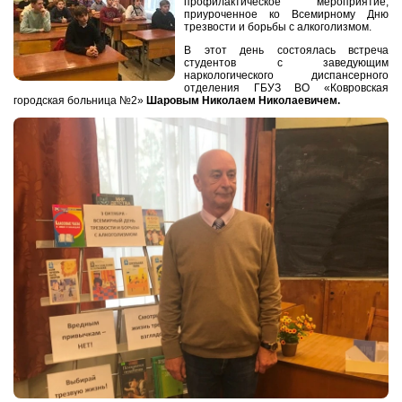
профилактическое мероприятие,
приуроченное ко Всемирному Дню
трезвости и борьбы с алкоголизмом.
В этот день состоялась встреча
студентов с заведующим
наркологического диспансерного
отделения ГБУЗ ВО «Ковровская
городская больница №2»
Шаровым Николаем Николаевичем.