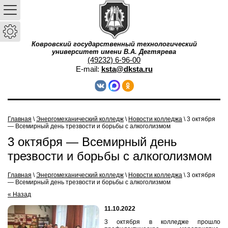
Ковровский государственный технологический
университет имени В.А. Дегтярева
(49232) 6-96-00
E-mail:
ksta@dksta.ru
Главная
\
Энергомеханический колледж
\
Новости колледжа
\ 3 октября
— Всемирный день трезвости и борьбы с алкоголизмом
3 октября — Всемирный день
трезвости и борьбы с алкоголизмом
Главная
\
Энергомеханический колледж
\
Новости колледжа
\
3 октября
— Всемирный день трезвости и борьбы с алкоголизмом
« Назад
11.10.2022
3 октября в колледже прошло