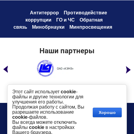
Антитеррор
Противодействие
коррупци
и
ГО и ЧС
Обратная
связь
Минобрнауки
Минпросвещения
Наши партнеры
Этот сайт использует
cookie
-
файлы и другие технологии для
улучшения его работы.
Продолжая работу с сайтом, Вы
Телефон:
8 (49232) 6-96-00
Сайт создан в:
разрешаете использование
Хорошо
megagroup.ru
Адрес
: г. Ковров, ул. Маяковского, 19
cookie
-файлов.
Показать на карте
Вы всегда можете отключить
файлы
cookie
в настройках
2016-
2026
КГТУ им. В.А. Дегтярева
©
Вашего браузера.
Использование материалов сайта разрешается