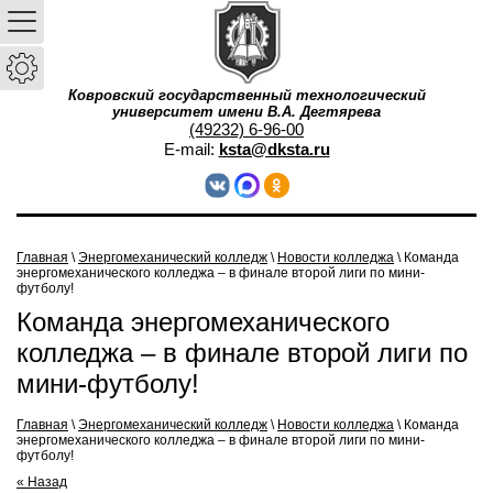
Ковровский государственный технологический
университет имени В.А. Дегтярева
(49232) 6-96-00
E-mail:
ksta@dksta.ru
Главная
\
Энергомеханический колледж
\
Новости колледжа
\ Команда
энергомеханического колледжа – в финале второй лиги по мини-
футболу!
Команда энергомеханического
колледжа – в финале второй лиги по
мини-футболу!
Главная
\
Энергомеханический колледж
\
Новости колледжа
\
Команда
энергомеханического колледжа – в финале второй лиги по мини-
футболу!
« Назад