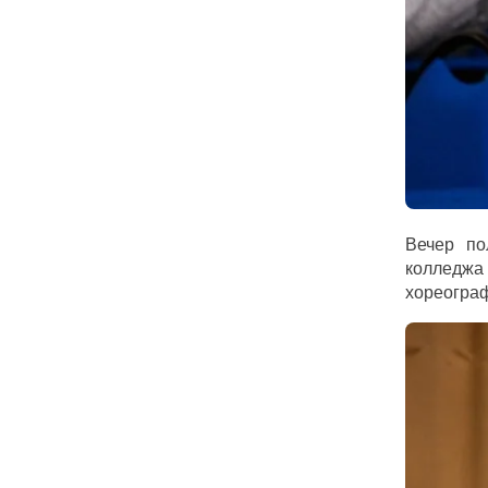
Вечер по
колледж
хореограф