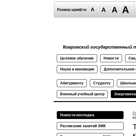
A
A
A
A
Размер шрифта:
Ковровский государственный т
Целевое
обучение
Новости
Све
Наука и
инновации
Дополнительное
Абитуриенту
Студенту
Школьн
Военный
учебный
центр
Энергомеха
Г
Новости колледжа
к
Расписание занятий ЭМК