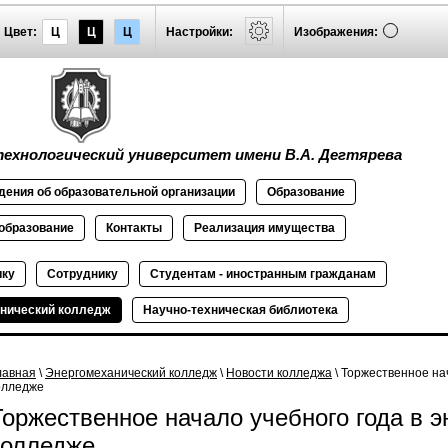
Цвет:
Ц
Ц
Ц
Настройки:
Изображения:
ехнологический университет имени В.А. Дегтярева
дения об
образовательной
организации
Образование
образование
Контакты
Реализация
имущества
ику
Сотруднику
Студентам - иностранным гражданам
нический колледж
Научно-техническая библиотека
лавная
\
Энергомеханический колледж
\
Новости колледжа
\ Торжественное на
олледже
Торжественное начало учебного года в 
колледже