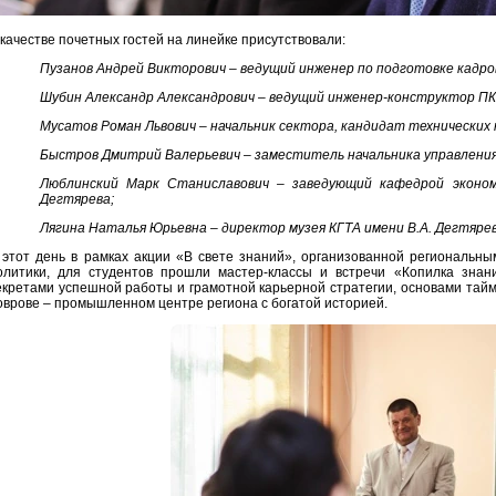
 качестве почетных гостей на линейке присутствовали:
Пузанов Андрей Викторович – ведущий инженер по подготовке кадро
Шубин Александр Александрович – ведущий инженер-конструктор ПК
Мусатов Роман Львович – начальник сектора, кандидат технических
Быстров Дмитрий Валерьевич – заместитель начальника управления
Люблинский Марк Станиславович – заведующий кафедрой эконом
Дегтярева;
Лягина Наталья Юрьевна – директор музея КГТА имени В.А. Дегтярев
 этот день в рамках акции «В свете знаний», организованной региональ
олитики, для студентов прошли мастер-классы и встречи «Копилка знан
екретами успешной работы и грамотной карьерной стратегии, основами тайм
оврове – промышленном центре региона с богатой историей.