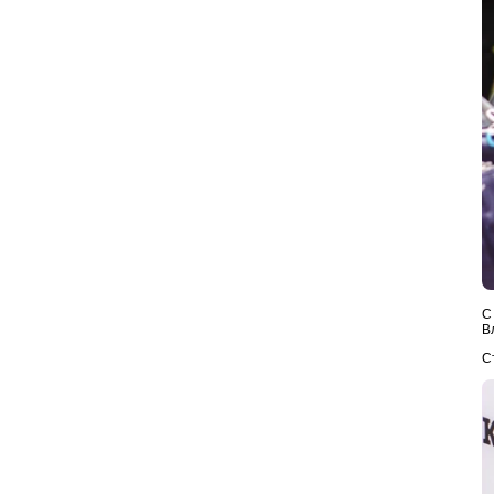
С
В
С