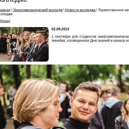
лавная
\
Энергомеханический колледж
\
Новости колледжа
\
Торжественное нач
олледже
 Назад
02.09.2022
1 сентября для студентов энергомеханическ
линейка, посвященная Дню знаний и началу но