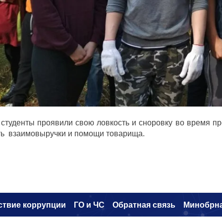
студенты проявили свою ловкость и сноровку во время пр
ть взаимовыручки и помощи товарища.
ствие коррупци
и
ГО и ЧС
Обратная связь
Минобрн