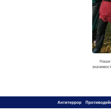
Наши 
значимос
Антитеррор
Противодей