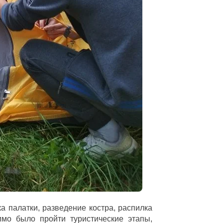
а палатки, разведение костра, распилка
димо было пройти туристические этапы,