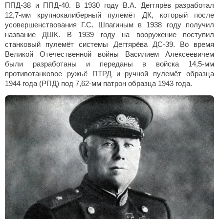
ППД-38 и ППД-40. В 1930 году В.А. Дегтярёв разработал
12,7-мм крупнокалиберный пулемёт ДК, который после
усовершенствования Г.С. Шпагиным в 1938 году получил
название ДШК. В 1939 году на вооружение поступил
станковый пулемёт системы Дегтярёва ДС-39. Во время
Великой Отечественной войны Василием Алексеевичем
были разработаны и переданы в войска 14,5-мм
противотанковое ружьё ПТРД и ручной пулемёт образца
1944 года (РПД) под 7,62-мм патрон образца 1943 года.