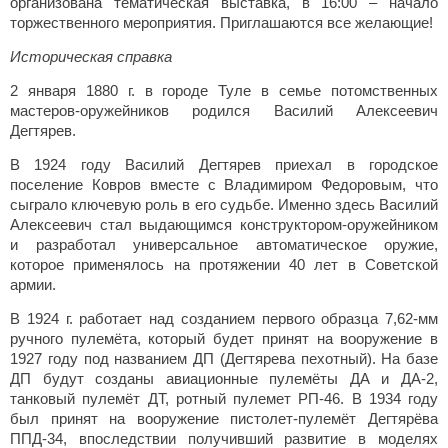
организована тематическая выставка, в 16:00 – начало
торжественного мероприятия. Приглашаются все желающие!
Историческая справка
2 января 1880 г. в городе Туле в семье потомственных
мастеров-оружейников родился Василий Алексеевич
Дегтярев.
В 1924 году Василий Дегтярев приехал в городское
поселение Ковров вместе с Владимиром Федоровым, что
сыграло ключевую роль в его судьбе. Именно здесь Василий
Алексеевич стал выдающимся конструктором-оружейником
и разработал универсальное автоматическое оружие,
которое применялось на протяжении 40 лет в Советской
армии.
В 1924 г. работает над созданием первого образца 7,62-мм
ручного пулемёта, который будет принят на вооружение в
1927 году под названием ДП (Дегтярева пехотный). На базе
ДП будут созданы авиационные пулемёты ДА и ДА-2,
танковый пулемёт ДТ, ротный пулемет РП-46. В 1934 году
был принят на вооружение пистолет-пулемёт Дегтярёва
ППД-34, впоследствии получивший развитие в моделях