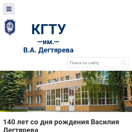
КГТУ
—
им.—
В.А. Дегтярева
140 лет со дня рождения Василия
Дегтярева