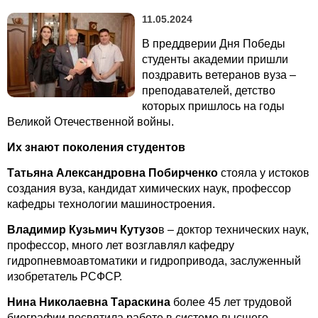
11.05.2024
В преддверии Дня Победы
студенты академии пришли
поздравить ветеранов вуза –
преподавателей, детство
которых пришлось на годы
Великой Отечественной войны.
Их знают поколения студентов
Татьяна Александровна Побирченко
стояла у истоков
создания вуза, кандидат химических наук, профессор
кафедры технологии машиностроения.
Владимир Кузьмич Кутузо
в – доктор технических наук,
профессор, много лет возглавлял кафедру
гидропневмоавтоматики и гидропривода, заслуженный
изобретатель РСФСР.
Нина Николаевна Тараскина
более 45 лет трудовой
биографии посвятила работе в системе высшего