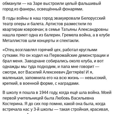
обманули — на Заре выстроили целый фальшивый
город из фанеры, освещённый фонарями.
В годы войны в наш город эвакуировали Белорусский
театр оперы и балета. Артистов разместили по
квартирам ковровчан; в семье Татьяны Александровны
нашла приют одна из балерин. Гремела война, а в клубе
Металлистов шли концерты и спектакли.
«Отец возглавлял горячий цех, работал круглыми
сутками. Но он ходил на Первомайские демонстрации и
брал меня. Заводчане собирались около клуба, и вот
однажды мы туда подходим, и папа мне говорит —
смотри, вот Василий Алексеевич Дегтярёв! И я,
маленькая, запомнила его на всю жизнь — невысокий,
крепкий, в военной форме, с наградами.
В школу я пошла в 1944 году, когда ещё шла война. Моей
первой учительницей была Любовь Васильевна
Костерина. Я до сих пор помню, какой она была, когда
встречала нас у 3-й школы — такая стройная, красивая,