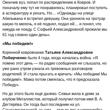
Окончив вуз, попал по распределению в Ковров. И
поначалу ему тут не понравилось; планировал поступить
в аспирантуру и уехать. Но… «Однажды на улице
Абельмана я встретил девушку. Она уронила на тротуар
какую-то мелочь, я её поднял, подал ей… и понял, что
никуда не поеду. С Софьей Александровной прожили мы
61 год словно один день».
«Мы победим!»
Коренной ковровчанке
Татьяне Александровне
Побирченко
было 4 года, когда началась война. «Я
помню этот день — по радио сообщения не слышала, но
уже рано утром узнала из тревожных разговоров
родителей. И стала прыгать и кричать: «Мы победим! Мы
победим!». Мама потом смеялась, что я предсказала
Победу».
Но до этого было ещё далеко. Семья жила в доме за
клубом Металлистов, который получил потом имя В. А.
Дегтярёва. Он тогда был последним на ул.
Социалистической, за ним — только лес и узкоколейка