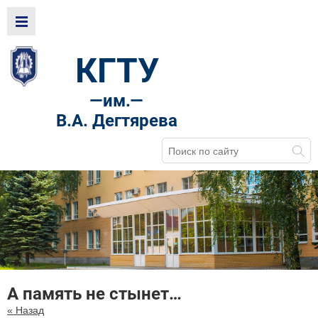
КГТУ
—
им.—
В.А. Дегтярева
А память не стынет…
« Назад