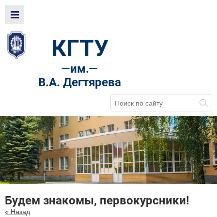
КГТУ
—
им.—
В.А. Дегтярева
Будем знакомы, первокурсники!
« Назад