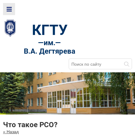
КГТУ
—
им.—
В.А. Дегтярева
Что такое РСО?
« Назад