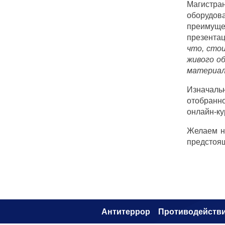
Магистр
оборудова
преимущес
презента
что, сто
живого о
материал
Изначаль
отобранн
онлайн-ку
Желаем н
предстоящ
Антитеррор
Противодействи