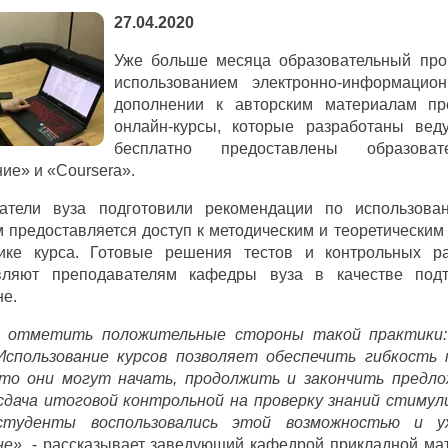
27.04.2020
Уже больше месяца образовательный проц
использованием электронно-информацио
дополнении к авторским материалам пре
онлайн-курсы, которые разработаны ве
бесплатно предоставлены образова
ие» и «Coursera».
атели вуза подготовили рекомендации по использова
 предоставляется доступ к методическим и теоретическим
ике курса. Готовые решения тестов и контрольных р
вляют преподавателям кафедры вуза в качестве под
не.
я отметить положительные стороны такой практики
Использование курсов позволяет обеспечить гибкость 
что они могут начать, продолжить и закончить предло
 сдача итоговой контрольной на проверку знаний стимул
студенты воспользовались этой возможностью и у
не»,
- рассказывает заведующий кафедрой прикладной мат