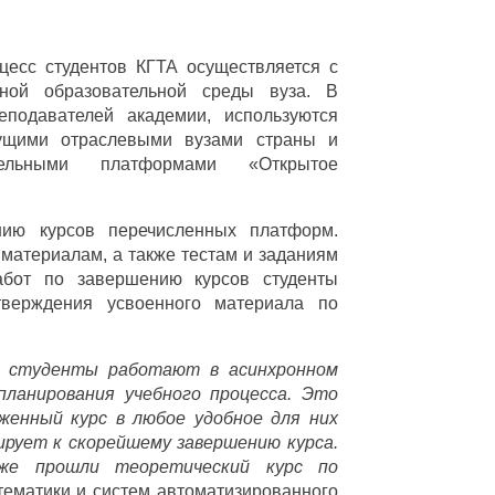
есс студентов КГТА осуществляется с
нной образовательной среды вуза. В
подавателей академии, используются
дущими отраслевыми вузами страны и
тельными платформами «Открытое
нию курсов перечисленных платформ.
 материалам, а также тестам и заданиям
абот по завершению курсов студенты
тверждения усвоенного материала по
: студенты работают в асинхронном
планирования учебного процесса. Это
женный курс в любое удобное для них
ирует к скорейшему завершению курса.
же прошли теоретический курс по
ематики и систем автоматизированного