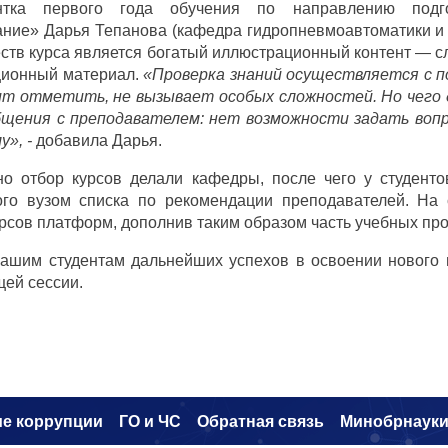
антка первого года обучения по направлению подг
ние» Дарья Тепанова (кафедра гидропневмоавтоматики и г
тв курса является богатый иллюстрационный контент — сл
ционный материал.
«Проверка знаний осуществляется с 
ит отметить, не вызывает особых сложностей. Но чего
бщения с преподавателем: нет возможности задать вопр
у», -
добавила Дарья.
но отбор курсов делали кафедры, после чего у студент
ого вузом списка по рекомендации преподавателей. На
рсов платформ, дополнив таким образом часть учебных про
ашим студентам дальнейших успехов в освоении нового м
ей сессии.
е коррупци
и
ГО и ЧС
Обратная связь
Минобрнаук