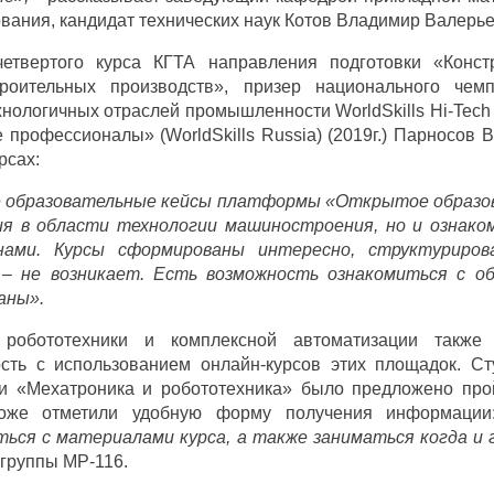
вания, кандидат технических наук Котов Владимир Валерье
четвертого курса КГТА направления подготовки «Констр
роительных производств», призер национального чем
нологичных отраслей промышленности WorldSkills Hi-Tech (
профессионалы» (WorldSkills Russia) (2019г.) Парносов 
рсах:
 образовательные кейсы платформы «Открытое образов
ия в области технологии машиностроения, но и ознак
нами. Курсы сформированы интересно, структуриро
 – не возникает. Есть возможность ознакомиться с о
аны».
робототехники и комплексной автоматизации также 
ость с использованием онлайн-курсов этих площадок. Ст
ки «Мехатроника и робототехника» было предложено прой
тоже отметили удобную форму получения информаци
ься с материалами курса, а также заниматься когда и г
 группы МР-116.