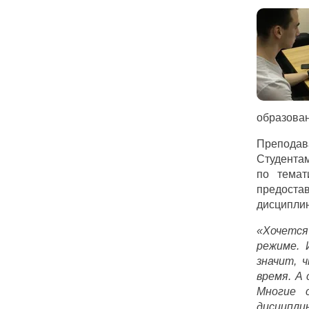
образован
Преподав
Студентам
по темат
предоста
дисципли
«Хочетс
режиме. 
значит, 
время. А
Многие 
дисципли