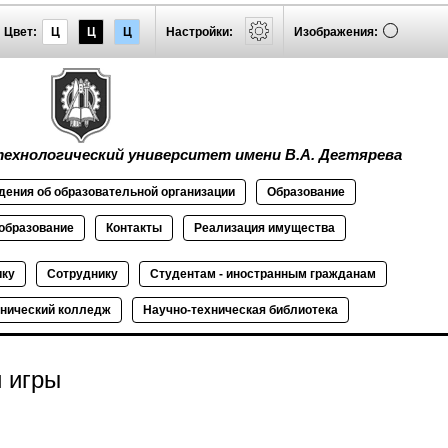
Цвет:
Ц
Ц
Ц
Настройки:
Изображения:
ехнологический университет имени В.А. Дегтярева
дения об
образовательной
организации
Образование
образование
Контакты
Реализация
имущества
ику
Сотруднику
Студентам - иностранным гражданам
нический колледж
Научно-техническая библиотека
 игры