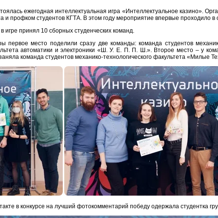
стоялась ежегодная интеллектуальная игра «Интеллектуальное казино». Орг
а и профком студентов КГТА. В этом году мероприятие впервые проходило в
 в игре принял 10 сборных студенческих команд.
ры первое место поделили сразу две команды: команда студентов механик
льтета автоматики и электроники «Ш. У. Е. П. П. Ш.». Второе место – у к
 заняла команда студентов механико-технологического факультета «Милые Те
такте в конкурсе на лучший фотокомментарий победу одержала студентка гр