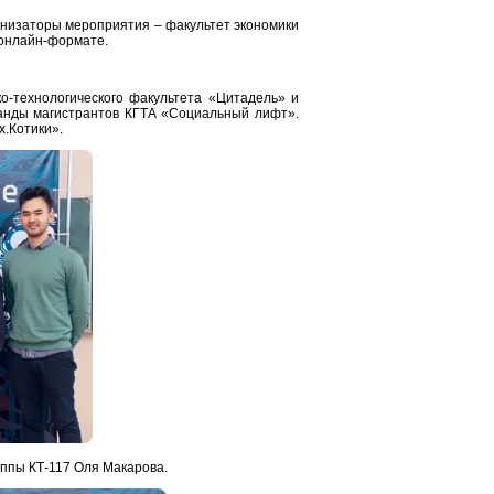
анизаторы мероприятия – факультет экономики
 онлайн-формате.
о-технологического факультета «Цитадель» и
оманды магистрантов КГТА «Социальный лифт».
х.Котики».
уппы КТ-117 Оля Макарова.