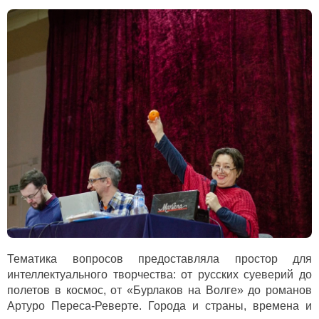
Тематика вопросов предоставляла простор для
интеллектуального творчества: от русских суеверий до
полетов в космос, от «Бурлаков на Волге» до романов
Артуро Переса-Реверте. Города и страны, времена и