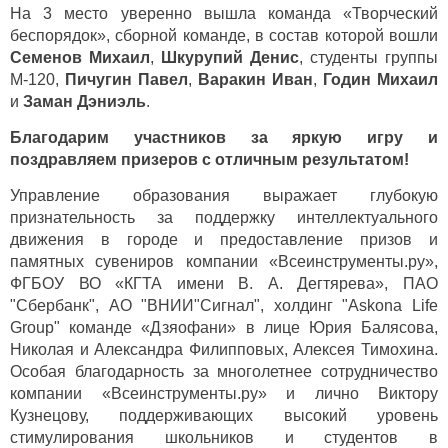
На 3 место уверенно вышла команда «Творческий
беспорядок», сборной команде, в состав которой вошли
Семенов Михаил
,
Шкурупий Денис
, студенты группы
М-120,
Пичугин Павел
,
Варакин Иван
,
Годин Михаил
и
Заман Дэниэль
.
Благодарим участников за яркую игру и
поздравляем призеров с отличным результатом!
Управление образования выражает глубокую
признательность за поддержку интеллектуального
движения в городе и предоставление призов и
памятных сувениров компании «Всеинструменты.ру»,
ФГБОУ ВО «КГТА имени В. А. Дегтярева», ПАО
"Сбербанк", АО "ВНИИ"Сигнал", холдинг "
Askona Life
Group
" команде «Дзяофани» в лице Юрия Балясова,
Николая и Александра Филипповых, Алексея Тимохина.
Особая благодарность за многолетнее сотрудничество
компании «Всеинструменты.ру» и лично Виктору
Кузнецову, поддерживающих высокий уровень
стимулирования школьников и студентов в