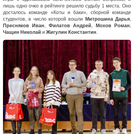
лишь одно очко в рейтинге решило судьбу 1 места. Оно
досталось команде «Коты и баки», сборной команде
студентов, в число которой вошли
Митрошина Дарья
,
Пресняков Иван
,
Филатов Андрей
,
Мохов Роман
,
Чащин Николай
и
Жигулин Константин
.