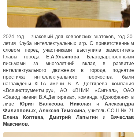
2024 год – знаковый для ковровских знатоков, год 30-
летия Клуба интеллектуальных игр. С приветственным
словом перед участниками выступила заместитель
Главы города
Е.А.Ульянова
. Благодарственными
письмами за многолетний вклад в развитие
интеллектуального движения в городе, поднятие
престижа интеллектуального творчества были
награждены КГТА имени В. А. Дегтярева, компания
«Всеинструменты.ру», АО «ВНИИ «Сигнал», ОАО
«Завод имени В.А.Дегтярева», команда «Дзяофани» в
лице
Юрия Балясова
,
Николая
и
Александра
Филипповых
,
Алексея Тимохина
, учитель СОШ № 21
Елена Коптева
,
Дмитрий Лапыгин
и
Вячеслав
Максимов
.