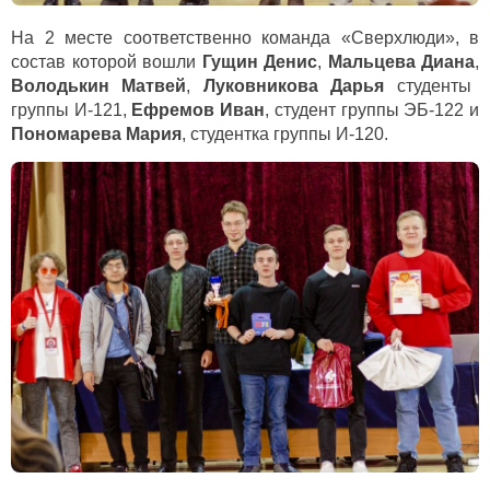
На 2 месте соответственно команда «Сверхлюди», в
состав которой вошли
Гущин Денис
,
Мальцева Диана
,
Володькин Матвей
,
Луковникова Дарья
студенты
группы И-121,
Ефремов Иван
, студент группы ЭБ-122 и
Пономарева Мария
, студентка группы И-120.