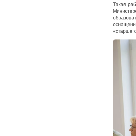
Такая раб
Министер
образоват
оснащени
«старшего