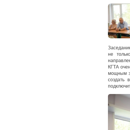
Заседание
не тольк
направлен
КГТА очен
мощным з
создать 
подключит