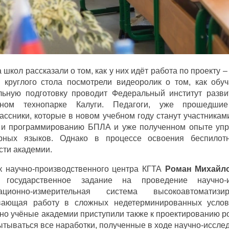
 школ рассказали о том, как у них идёт работа по проекту 
и круглого стола посмотрели видеоролик о том, как обу
льную подготовку проводит Федеральный институт разв
ьном технопарке Калуги. Педагоги, уже прошедшие
ссники, которые в новом учебном году станут участниками
 и программированию БПЛА и уже полученном опыте упр
рных языков. Однако в процессе освоения беспилот
сти академии.
к научно-производственного центра КГТА
Роман Михайл
а государственное задание на проведение научно-
ационно-измерительная система высокоавтоматизи
вающая работу в сложных недетерминированных услов
 но учёные академии приступили также к проектированию р
ытываться все наработки, полученные в ходе научно-иссле