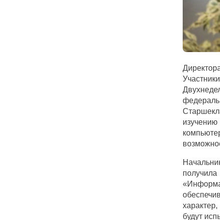
Директора
Участник
Двухнеде
федерал
Старшекла
изучению
компьюте
возможно
Начальни
получил
«
Информ
обеспечи
характер,
будут исп