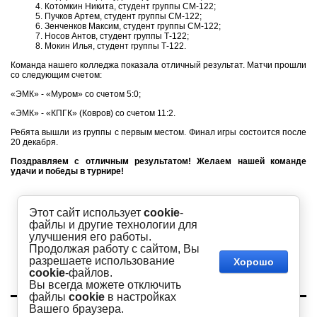
Котомкин Никита, студент группы СМ-122;
Пучков Артем, студент группы СМ-122;
Зенченков Максим, студент группы СМ-122;
Носов Антов, студент группы Т-122;
Мокин Илья, студент группы Т-122.
Команда нашего колледжа показала отличный результат. Матчи прошли
со следующим счетом:
«ЭМК» - «Муром» со счетом 5:0;
«ЭМК» - «КПГК» (Ковров) со счетом 11:2.
Ребята вышли из группы с первым местом. Финал игры состоится после
20 декабря.
Поздравляем с отличным результатом! Желаем нашей команде
удачи и победы в турнире!
Этот сайт использует
cookie
-
файлы и другие технологии для
улучшения его работы.
Продолжая работу с сайтом, Вы
разрешаете использование
Хорошо
cookie
-файлов.
Вы всегда можете отключить
файлы
cookie
в настройках
Copyright © 2016 - 2026
Вашего браузера.
Академия