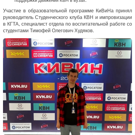
поддержки движения КВН в вузах.
Участие в образовательной программе КиВиНа принял
руководитель
Студенческого клуба КВН и импровизации
в КГТА
, специалист отдела по воспитательной работе со
студентами Тимофей Олегович Худяков.