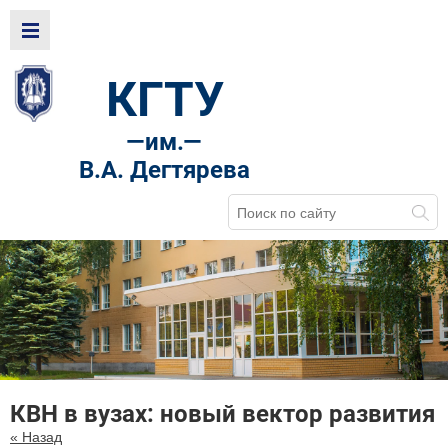
КГТУ
—
им.—
В.А. Дегтярева
КВН в вузах: новый вектор развития
« Назад