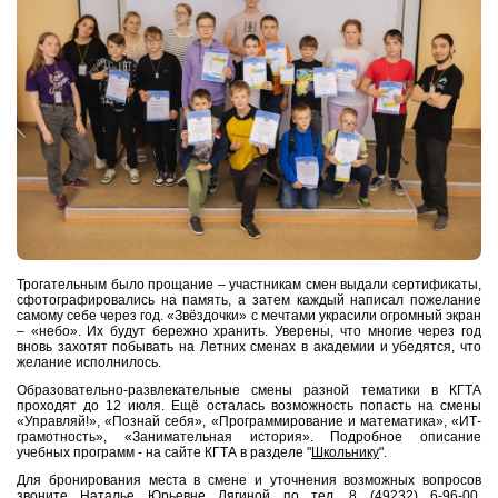
Трогательным было прощание – участникам смен выдали сертификаты,
сфотографировались на память, а затем каждый написал пожелание
самому себе через год. «Звёздочки» с мечтами украсили огромный экран
– «небо». Их будут бережно хранить. Уверены, что многие через год
вновь захотят побывать на Летних сменах в академии и убедятся, что
желание исполнилось.
Образовательно-развлекательные смены разной тематики в КГТА
проходят до 12 июля. Ещё осталась возможность попасть на смены
«Управляй!», «Познай себя», «Программирование и математика», «ИТ-
грамотность», «Занимательная история». Подробное описание
учебных программ - на сайте КГТА в разделе "
Школьнику
".
Для бронирования места в смене и уточнения возможных вопросов
звоните Наталье Юрьевне Лягиной по тел. 8 (49232) 6-96-00,