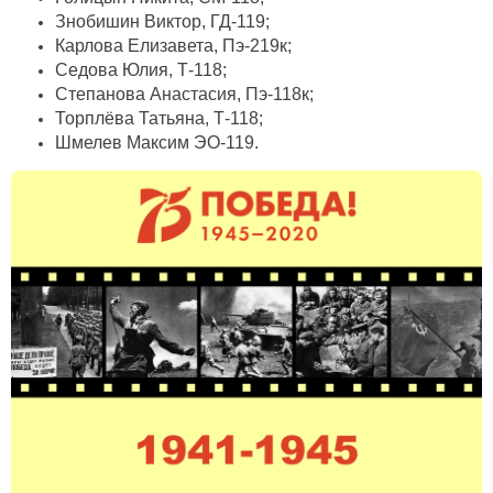
Знобишин Виктор, ГД-119;
Карлова Елизавета, Пэ-219к;
Седова Юлия, Т-118;
Степанова Анастасия, Пэ-118к;
Торплёва Татьяна, Т-118;
Шмелев Максим ЭО-119.