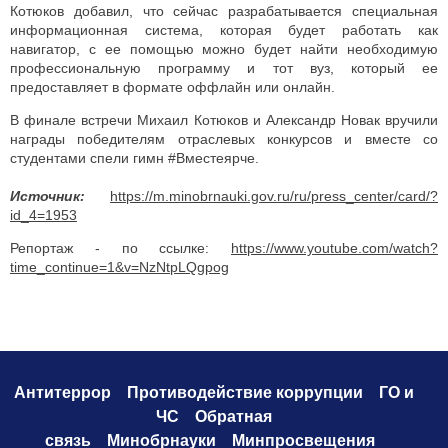
Котюков добавил, что сейчас разрабатывается специальная
информационная система, которая будет работать как
навигатор, с ее помощью можно будет найти необходимую
профессиональную программу и тот вуз, который ее
предоставляет в формате оффлайн или онлайн.
В финале встречи Михаил Котюков и Александр Новак вручили
награды победителям отраслевых конкурсов и вместе со
студентами спели гимн #Вместеярче.
Источник:
https://m.minobrnauki.gov.ru/ru/press_center/card/?
id_4=1953
Репортаж - по ссылке:
https://www.youtube.com/watch?
time_continue=1&v=NzNtpLQgpog
Антитеррор
Противодействие коррупци
и
ГО и
ЧС
Обратная
связь
Минобрнауки
Минпросвещения