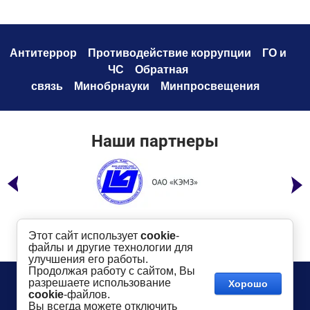
Антитеррор
Противодействие коррупци
и
ГО и
ЧС
Обратная
связь
Минобрнауки
Минпросвещения
Наши партнеры
Этот сайт использует
cookie
-
файлы и другие технологии для
улучшения его работы.
Продолжая работу с сайтом, Вы
Телефон:
8 (49232) 6-96-00
Сайт создан в:
разрешаете использование
Хорошо
megagroup.ru
Адрес
: г. Ковров, ул. Маяковского, 19
cookie
-файлов.
Показать на карте
Вы всегда можете отключить