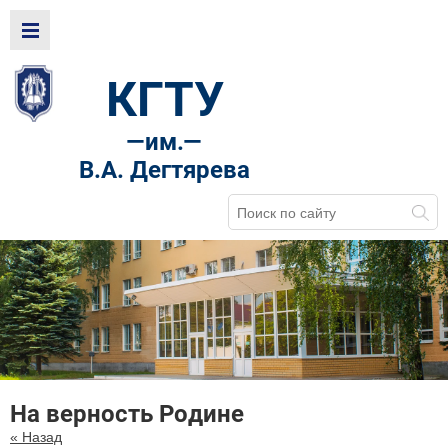
КГТУ
—
им.—
В.А. Дегтярева
На верность Родине
« Назад