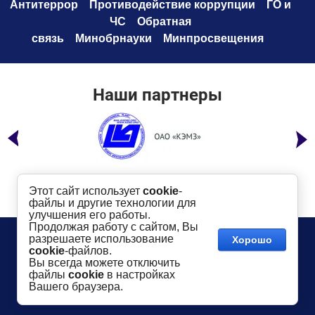
Антитеррор
Противодействие коррупци
и
ГО и
ЧС
Обратная
связь
Минобрнауки
Минпросвещения
Наши партнеры
Этот сайт использует
cookie
-
файлы и другие технологии для
улучшения его работы.
Продолжая работу с сайтом, Вы
Телефон:
8 (49232) 6-96-00
Сайт создан в:
разрешаете использование
Хорошо
megagroup.ru
Адрес
: г. Ковров, ул. Маяковского, 19
cookie
-файлов.
Показать на карте
Вы всегда можете отключить
файлы
cookie
в настройках
2016-
2026
КГТУ им. В.А. Дегтярева
©
Вашего браузера.
Использование материалов сайта разрешается
только
в случае
указания активной ссылки
dksta.ru