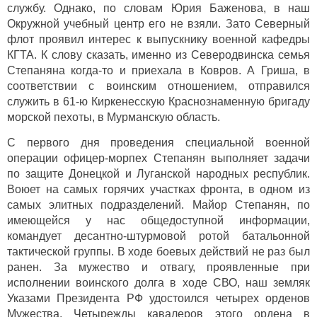
службу. Однако, по словам Юрия Баженова, в наш
Окружной учебный центр его не взяли. Зато Северный
флот проявил интерес к выпускнику военной кафедры
КГТА. К слову сказать, именно из Северодвинска семья
Степаняна когда-то и приехала в Ковров. А Гриша, в
соответствии с воинским отношением, отправился
служить в 61-ю Киркенесскую Краснознаменную бригаду
морской пехоты, в Мурманскую область.
С первого дня проведения специальной военной
операции офицер-морпех Степанян выполняет задачи
по защите Донецкой и Луганской народных республик.
Воюет на самых горячих участках фронта, в одном из
самых элитных подразделений. Майор Степанян, по
имеющейся у нас общедоступной информации,
командует десантно-штурмовой ротой батальонной
тактической группы. В ходе боевых действий не раз был
ранен. За мужество и отвагу, проявленные при
исполнении воинского долга в ходе СВО, наш земляк
Указами Президента РФ удостоился четырех орденов
Мужества. Четырежды кавалеров этого ордена в