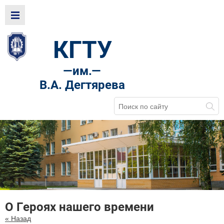
КГТУ
—
им.—
В.А. Дегтярева
О Героях нашего времени
« Назад