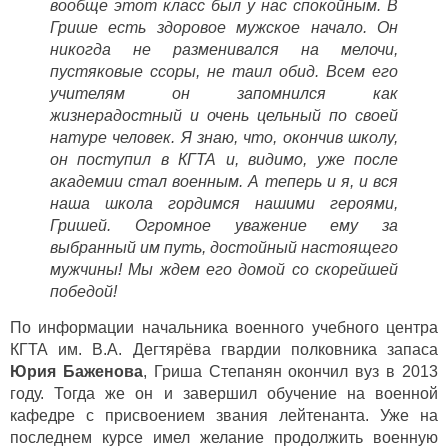
вообще этот класс был у нас спокойным. В
Грише есть здоровое мужское начало. Он
никогда не разменивался на мелочи,
пустяковые ссоры, не таил обид. Всем его
учителям он запомнился как
жизнерадостный и очень цельный по своей
натуре человек. Я знаю, что, окончив школу,
он поступил в КГТА и, видимо, уже после
академии стал военным. А теперь и я, и вся
наша школа гордимся нашими героями,
Гришей. Огромное уважение ему за
выбранный им путь, достойный настоящего
мужчины! Мы ждем его домой со скорейшей
победой!
По информации начальника военного учебного центра
КГТА им. В.А. Дегтярёва гвардии полковника запаса
Юрия Баженова
, Гриша Степанян окончил вуз в 2013
году. Тогда же он и завершил обучение на военной
кафедре с присвоением звания лейтенанта. Уже на
последнем курсе имел желание продолжить военную