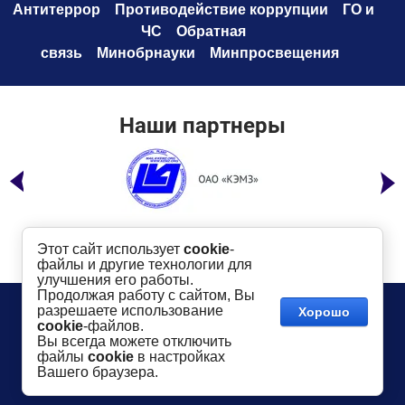
Антитеррор
Противодействие коррупци
и
ГО и
ЧС
Обратная
связь
Минобрнауки
Минпросвещения
Наши партнеры
Этот сайт использует
cookie
-
файлы и другие технологии для
улучшения его работы.
Продолжая работу с сайтом, Вы
Телефон:
8 (49232) 6-96-00
Сайт создан в:
разрешаете использование
Хорошо
megagroup.ru
Адрес
: г. Ковров, ул. Маяковского, 19
cookie
-файлов.
Показать на карте
Вы всегда можете отключить
файлы
cookie
в настройках
2016-
2026
КГТУ им. В.А. Дегтярева
©
Вашего браузера.
Использование материалов сайта разрешается
только
в случае
указания активной ссылки
dksta.ru