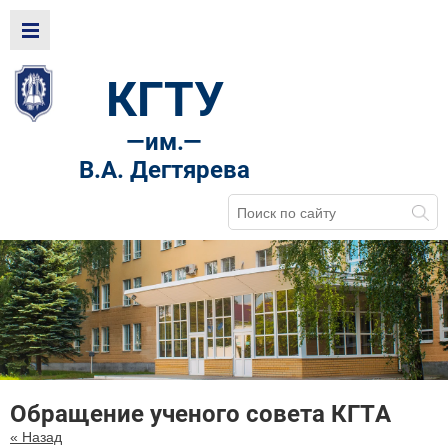
КГТУ
—
им.—
В.А. Дегтярева
Обращение ученого совета КГТА
« Назад