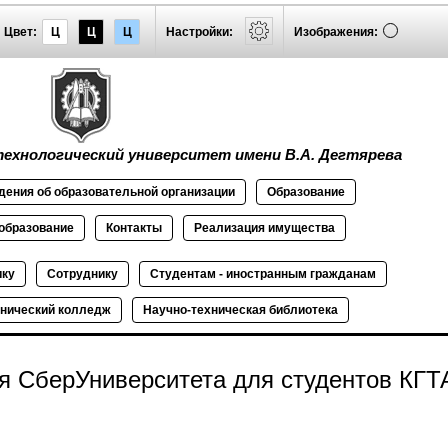
Цвет:
Ц
Ц
Ц
Настройки:
Изображения:
ехнологический университет имени В.А. Дегтярева
дения об
образовательной
организации
Образование
образование
Контакты
Реализация
имущества
ику
Сотруднику
Студентам - иностранным гражданам
нический колледж
Научно-техническая библиотека
я СберУниверситета для студентов КГТ