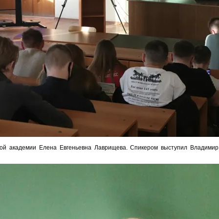
кой академии Елена Евгеньевна Лаврищева. Спикером выступил Владими