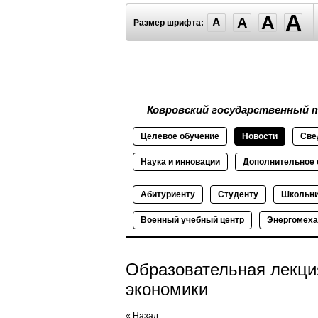
A
A
A
A
Размер шрифта:
Ковровский государственный т
Целевое
обучение
Новости
Све
Наука и
инновации
Дополнительное
Абитуриенту
Студенту
Школьн
Военный
учебный
центр
Энергомеха
Образовательная лекци
экономики
« Назад