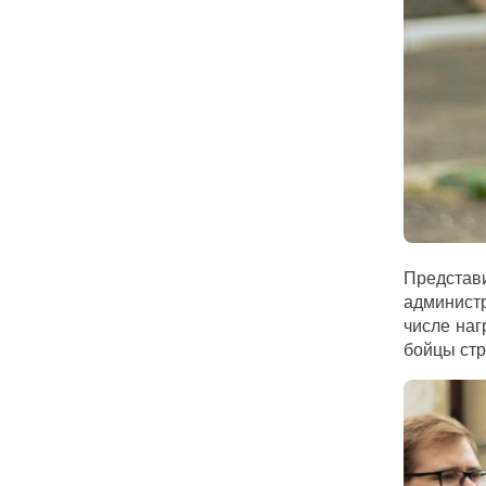
Представ
администр
числе наг
бойцы стр