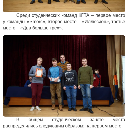
Среди студенческих команд КГТА – первое место
у команды «
Smorc
», второе место – «Иллюзион», третье
место – «Два больше трех».
В общем студенческом зачете места
распределились следующим образом: на первом месте –