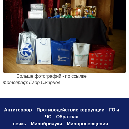
Больше фотографий -
по ссылке
Фотограф: Егор Смирнов
Антитеррор
Противодействие коррупци
и
ГО и
ЧС
Обратная
связь
Минобрнауки
Минпросвещения