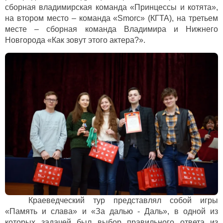
сборная владимирская команда «Принцессы и котята»,
на втором место – команда «
Smorc
» (КГТА), на третьем
месте – сборная команда Владимира и Нижнего
Новгорода «Как зовут этого актера?».
Краеведческий тур представлял собой игры
«Память и слава» и «За далью - Даль», в одной из
которых задачей был выбор правильного ответа из