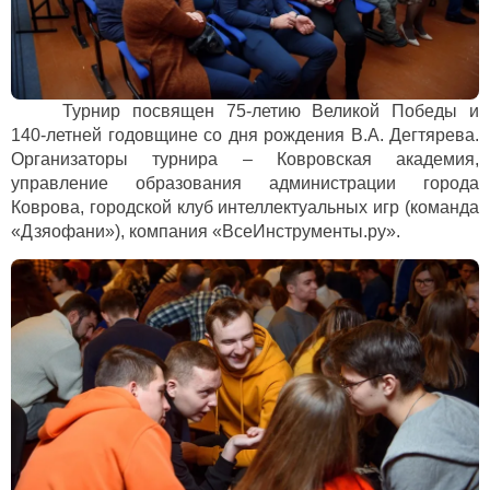
Турнир посвящен 75-летию Великой Победы и
140-летней годовщине со дня рождения В.А. Дегтярева.
Организаторы турнира – Ковровская академия,
управление образования администрации города
Коврова, городской клуб интеллектуальных игр (команда
«Дзяофани»), компания «ВсеИнструменты.ру».